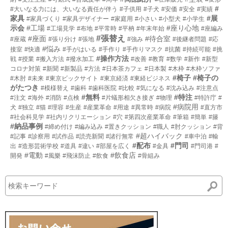
#
#大いなる力には、大いなる責任が伴う
#子供用
#子犬
#安価
#安全
#実績
家具
#展
#家具づくり
#家具デザイナー
#家庭用
#小さい
#小型犬
#小学生
示会
#工場
#座り心地
#工場見学
#布地
#平常時
#平枘
#年末年始
#座編み
#張替え
#座面
#待合室
#座蔵
#張り分け
#張地
#強み
#後継者問題
#応
#悩み
接室
#快適
#手がはいる
#手作り
#手作りマスク
#抗菌
#持続可能
#挑
#操作方法
戦
#授業
#搬入方法
#撥水加工
#改善
#教育
#数学
#新作
#新型
コロナ対策
#新聞
#新製品
#方法
#日本茶カフェ
#日本製
#木枠
#木枠ソファ
#椅子
#椅子の
#木肘
#未来
#東京ビックサイト
#東京経済
#東経ビジネス
がたつき
#模様替え
#歯科
#歯科医院
#比較
#気になる
#沈み込み
#注意点
#無料
#特注
#注文
#海外
#消防
#点検
#片蟻形相欠き接ぎ
#物理
#特許庁
#
#病院用
犬
#独立
#猫
#理容
#生産
#産業革命
#用途
#異常時
#病院
#直方市
#社会科見学
#社内リクリエーション
#穴
#第四次産業革命
#筆箱
#簡単
#籐
#納品事例
#締め付け
#編み込み
#置きクッション
#職人
#肘クッション
#背
#超ハイバック
#記事
#診察用
#試作品
#読売新聞
#諸行無常
#車中泊
#輸
#配布
#門司
出
#造形芸術学校
#道具
#違い
#部屋を広く
#金具
#門司港
#
#電動
#飲食店
開発
#風樂
#飛沫防止
#飲食
#骨組み