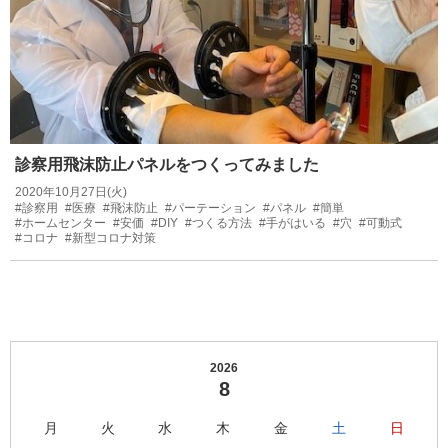
診察用飛沫防止パネルをつくってみました
2020年10月27日(火)
#診察用
#医療
#飛沫防止
#パーテーション
#パネル
#簡単
#ホームセンター
#安価
#DIY
#つくる方法
#手がはいる
#穴
#可動式
#コロナ
#新型コロナ対策
2026
8
月
火
水
木
金
土
日