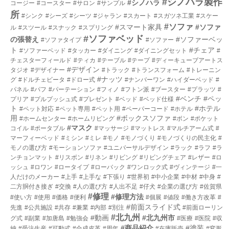
#シノハラ製作
#シノハラ
コージー
#コースター
#サロン
#サンプル
所
#シンク
#シーズ
#シーツ
#ジャラン
#スカート
#スガツネ工業
#スケー
#ソファ
#スマート家具
#ソファ
ル
#スツール
#スナック
#スプリング
#ソファベッド
の張替え
#ソファーベッ
#ソファタイプ
#ソファー
ト
#チェア
#ソファーベッド
#タッカー
#ダイニング
#ダイニングセット
#
チェスターフィールド
#ティカ
#テーブル
#テープ
#ディーキューブアートス
#デザイン
タジオ
#デザイナー
#トラック
#トランスフォーム
#トレーニン
#ナッツ
グ
#ドルチェビータ
#ドロー式
#ナンバーワン
#ハイダーベッド
#
パネル
#パフ
#パーテーション
#フィノ
#フトン派
#ブースター
#プラッツ
#
#ベンチ
#ペッ
プリア
#プルプッシュ式
#プレゼント
#ベッド
#ベッド仕様
ト
#ホテル
#ペット対応
#ペット専用
#ペット用
#ペーパーコード
#ホテル
用
#ボックスソファ
#ホームセンター
#ホームリビング
#ボン
#ポケット
#マスク
コイル
#ポータブル
#マッサージ
#マットレス
#マルチアーム式
#
マーフィーベッド
#ミシン
#ミレ
#モノ
#モノづくり
#モノづくりの民主化
#
モノの選び方
#モーションソファ
#ユニバーサルデザイン
#ラック
#ラフ
#ラ
ンチョンマット
#リスボン
#リネン
#リビング
#リビングチェア
#レザー
#ロ
ッシュ
#ロワン
#ロータイプ
#ローバック
#ワンロック式
#ヴィンテージ
#一
人だけのメーカー
#上手
#上手な
#下張り
#世界初
#中小企業
#中材
#中身
#
二方胴付き接ぎ
#交換
#人の選び方
#人出不足
#仔犬
#企業の選び方
#佐賀県
#修理
#修理方法
#使い方
#使用
#価格
#便利
#個展
#値段
#働き方改革
#
#前面スライド式
先進
#公共施設
#共存
#兼業
#内部
#別注
#前面ローリン
#北九州
#動画
#北九州市
グ式
#副業
#加唐島
#勉強会
#医療
#医院
#収
#商品紹介
#塗装
納
#受注生産
#可動式
#合成皮革
#周年
#在庫販売
#変形