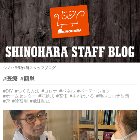
シノハラ製作所スタッフブログ
#医療
#簡単
#DIY
#つくる方法
#コロナ
#パネル
#パーテーション
#ホームセンター
#可動式
#安価
#手がはいる
#新型コロナ対策
#穴
#診察用
#飛沫防止