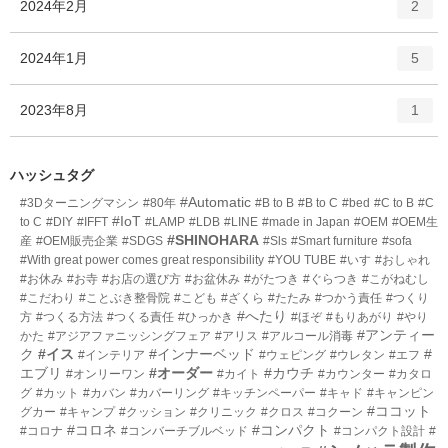
エ
件
2024年2月
数
2
リ
ン
ー
ト
エ
件
2024年1月
数
5
リ
ン
ー
ト
エ
件
2023年8月
数
1
リ
ン
ー
ト
数
リ
ハッシュタグ
ー
#Automatic
#3Dターニングマシン
#80年
#B to B
#B to C
#bed
#C to B
#C
数
#IoT
to C
#DIY
#IFFT
#LAMP
#LDB
#LINE
#made in Japan
#OEM
#OEM生
#SHINOHARA
産
#OEM販売企業
#SDGS
#Sls
#Smart furniture
#sofa
#With great power comes great responsibility
#YOU TUBE
#いす
#おしゃれ
#お休み
#お寺
#お店の選び方
#お盆休み
#がたつき
#ぐらつき
#こがねむし
#こだわり
#ことぶき整骨院
#こども
#ざくら
#たたみ
#つかう責任
#つくり
#へたり
方
#つくる方法
#つくる責任
#ひっかき
#ほぞ
#もりあがり
#やり
#アンティー
かた
#アジアファニッシングフェア
#アリス
#アルコール消毒
ク
#イス
#インナーベッド
#
#インテリア
#ウェピング
#ウレタン
#エフ
エブリ
#オーダー
#カウチ
#オンリーワン
#カイト
#カウンター
#カタロ
グ
#カット
#カバン
#カバーリング
#キッチンペーパー
#キャド
#キャンピン
#ココット
グカー
#キャンプ
#クッション
#クリニック
#クロス
#コクーン
#コロネ
#コンパクト
#コロナ
#コンバーチブルベッド
#コンパクト設計
#