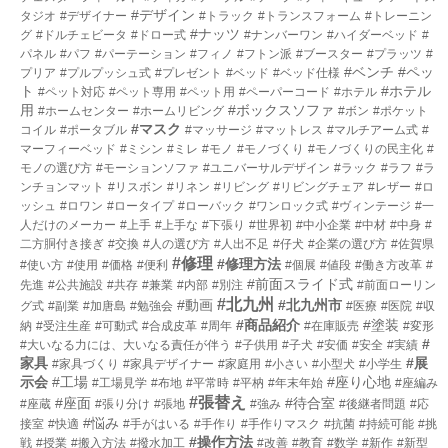
#デザイン
タジオ
#デザイナー
#トラック
#トランスフォーム
#トレーニン
#ナッツ
グ
#ドルチェビータ
#ドロー式
#ナンバーワン
#ハイダーベッド
#
パネル
#パフ
#パーテーション
#フィノ
#フトン派
#ブースター
#プラッツ
#
#ベンチ
#ペッ
プリア
#プルプッシュ式
#プレゼント
#ベッド
#ベッド仕様
ト
#ホテル
#ペット対応
#ペット専用
#ペット用
#ペーパーコード
#ホテル
用
#ボックスソファ
#ホームセンター
#ホームリビング
#ボン
#ポケット
#マスク
コイル
#ポータブル
#マッサージ
#マットレス
#マルチアーム式
#
マーフィーベッド
#ミシン
#ミレ
#モノ
#モノづくり
#モノづくりの民主化
#
モノの選び方
#モーションソファ
#ユニバーサルデザイン
#ラック
#ラフ
#ラ
ンチョンマット
#リスボン
#リネン
#リビング
#リビングチェア
#レザー
#ロ
ッシュ
#ロワン
#ロータイプ
#ローバック
#ワンロック式
#ヴィンテージ
#一
人だけのメーカー
#上手
#上手な
#下張り
#世界初
#中小企業
#中材
#中身
#
二方胴付き接ぎ
#交換
#人の選び方
#人出不足
#仔犬
#企業の選び方
#佐賀県
#修理
#修理方法
#使い方
#使用
#価格
#便利
#個展
#値段
#働き方改革
#
#前面スライド式
先進
#公共施設
#共存
#兼業
#内部
#別注
#前面ローリン
#北九州
#動画
#北九州市
グ式
#副業
#加唐島
#勉強会
#医療
#医院
#収
#商品紹介
#塗装
納
#受注生産
#可動式
#合成皮革
#周年
#在庫販売
#変形
#
#大いなる力には、大いなる責任が伴う
#子供用
#子犬
#安価
#安全
#実績
家具
#展
#家具づくり
#家具デザイナー
#家庭用
#小さい
#小型犬
#小学生
示会
#工場
#座り心地
#工場見学
#布地
#平常時
#平枘
#年末年始
#座編み
#張替え
#座面
#待合室
#座蔵
#張り分け
#張地
#強み
#後継者問題
#応
#悩み
接室
#快適
#手がはいる
#手作り
#手作りマスク
#抗菌
#持続可能
#挑
#操作方法
戦
#授業
#搬入方法
#撥水加工
#改善
#教育
#数学
#新作
#新型