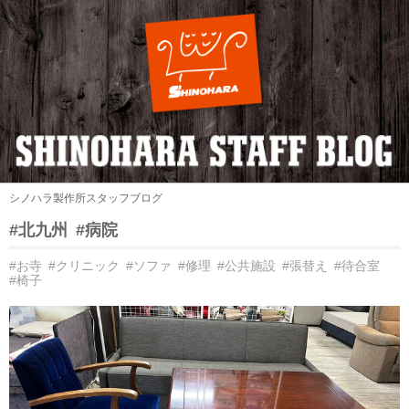
シノハラ製作所スタッフブログ
#北九州
#病院
#お寺
#クリニック
#ソファ
#修理
#公共施設
#張替え
#待合室
#椅子