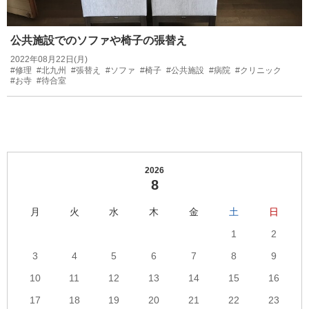
公共施設でのソファや椅子の張替え
2022年08月22日(月)
#修理
#北九州
#張替え
#ソファ
#椅子
#公共施設
#病院
#クリニック
#お寺
#待合室
2026
8
月
火
水
木
金
土
日
1
2
3
4
5
6
7
8
9
10
11
12
13
14
15
16
17
18
19
20
21
22
23