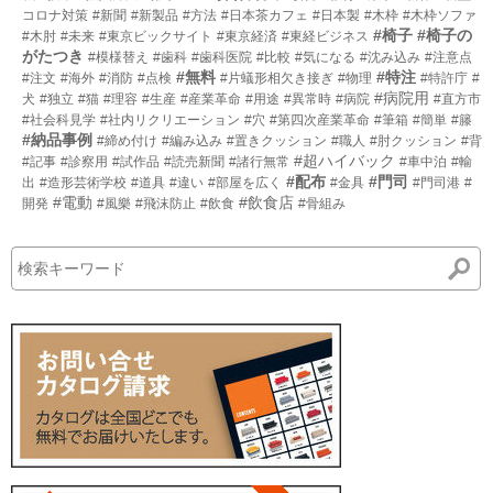
コロナ対策
#新聞
#新製品
#方法
#日本茶カフェ
#日本製
#木枠
#木枠ソファ
#椅子
#椅子の
#木肘
#未来
#東京ビックサイト
#東京経済
#東経ビジネス
がたつき
#模様替え
#歯科
#歯科医院
#比較
#気になる
#沈み込み
#注意点
#無料
#特注
#注文
#海外
#消防
#点検
#片蟻形相欠き接ぎ
#物理
#特許庁
#
#病院用
犬
#独立
#猫
#理容
#生産
#産業革命
#用途
#異常時
#病院
#直方市
#社会科見学
#社内リクリエーション
#穴
#第四次産業革命
#筆箱
#簡単
#籐
#納品事例
#締め付け
#編み込み
#置きクッション
#職人
#肘クッション
#背
#超ハイバック
#記事
#診察用
#試作品
#読売新聞
#諸行無常
#車中泊
#輸
#配布
#門司
出
#造形芸術学校
#道具
#違い
#部屋を広く
#金具
#門司港
#
#電動
#飲食店
開発
#風樂
#飛沫防止
#飲食
#骨組み