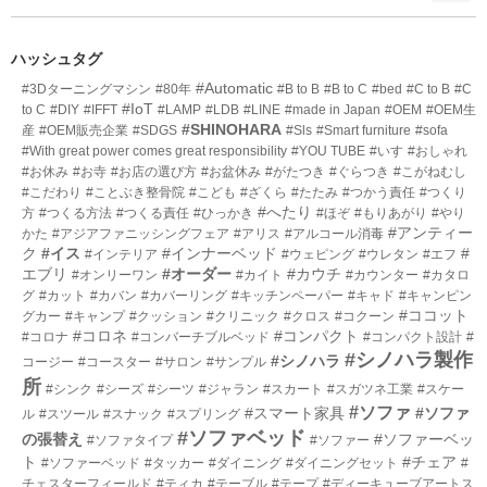
ン
ー
ト
数
リ
ハッシュタグ
ー
#Automatic
#3Dターニングマシン
#80年
#B to B
#B to C
#bed
#C to B
#C
数
#IoT
to C
#DIY
#IFFT
#LAMP
#LDB
#LINE
#made in Japan
#OEM
#OEM生
#SHINOHARA
産
#OEM販売企業
#SDGS
#Sls
#Smart furniture
#sofa
#With great power comes great responsibility
#YOU TUBE
#いす
#おしゃれ
#お休み
#お寺
#お店の選び方
#お盆休み
#がたつき
#ぐらつき
#こがねむし
#こだわり
#ことぶき整骨院
#こども
#ざくら
#たたみ
#つかう責任
#つくり
#へたり
方
#つくる方法
#つくる責任
#ひっかき
#ほぞ
#もりあがり
#やり
#アンティー
かた
#アジアファニッシングフェア
#アリス
#アルコール消毒
ク
#イス
#インナーベッド
#
#インテリア
#ウェピング
#ウレタン
#エフ
エブリ
#オーダー
#カウチ
#オンリーワン
#カイト
#カウンター
#カタロ
グ
#カット
#カバン
#カバーリング
#キッチンペーパー
#キャド
#キャンピン
#ココット
グカー
#キャンプ
#クッション
#クリニック
#クロス
#コクーン
#コロネ
#コンパクト
#コロナ
#コンバーチブルベッド
#コンパクト設計
#
#シノハラ製作
#シノハラ
コージー
#コースター
#サロン
#サンプル
所
#シンク
#シーズ
#シーツ
#ジャラン
#スカート
#スガツネ工業
#スケー
#ソファ
#スマート家具
#ソファ
ル
#スツール
#スナック
#スプリング
#ソファベッド
の張替え
#ソファーベッ
#ソファタイプ
#ソファー
ト
#チェア
#ソファーベッド
#タッカー
#ダイニング
#ダイニングセット
#
チェスターフィールド
#ティカ
#テーブル
#テープ
#ディーキューブアートス