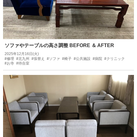
ソファやテーブルの高さ調整 BEFORE ＆ AFTER
2025年12月16日(火)
#修理
#北九州
#張替え
#ソファ
#椅子
#公共施設
#病院
#クリニック
#お寺
#待合室