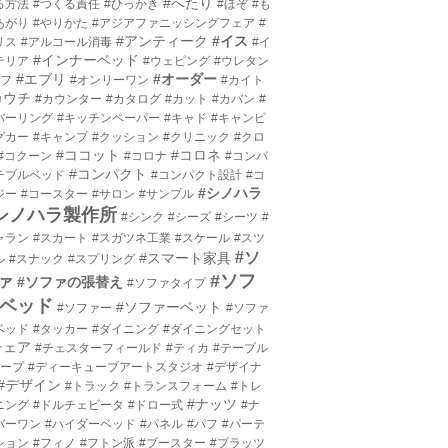
#へたり
る方法
#つくる責任
#ひっかき
#ほぞ
#も
あがり
#やりかた
#アジアファニッシングフェア
#
#アンティーク
#イス
リス
#アルコール消毒
#イ
#インナーベッド
テリア
#ウェピング
#ウレタン
#エブリ
#オーダー
エフ
#オンリーワン
#カイト
カウチ
#カウンター
#カタログ
#カット
#カバン
#
バーリング
#キッチンペーパー
#キャド
#キャンピ
グカー
#キャンプ
#クッション
#クリニック
#クロ
#ココット
#コロネ
#コクーン
#コロナ
#コンバ
#コンパクト
チブルベッド
#コンパクト設計
#コ
#シノハラ
ジー
#コースター
#サロン
#サンプル
シノハラ製作所
#シンク
#シーズ
#シーツ
#
ャラン
#スカート
#スガツネ工業
#スケール
#スツ
#ソ
#スマート家具
ル
#スナック
#スプリング
#ソフ
ァ
#ソファの張替え
#ソファタイプ
ベッド
#ソファーベット
#ソファー
#ソファ
ベッド
#タッカー
#ダイニング
#ダイニングセット
チェア
#チェスターフィールド
#ティカ
#テーブル
テープ
#ディーキューブアートスタジオ
#デザイナ
#デザイン
#トラック
#トランスフォーム
#トレ
#ナッツ
ニング
#ドルチェビータ
#ドロー式
#ナ
バーワン
#ハイダーベッド
#パネル
#パフ
#パーテ
ション
#フィノ
#フトン派
#ブースター
#プラッツ