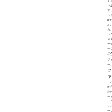
く
り
ア
ン
#
#
カ
ン
ス
ー
ー
#
ジ
ー
フ
ァ
ー
#
#
ー
ー
ン
ー