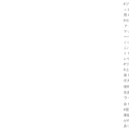
#
ッ
用
#
ァ
マ
ー
く
ニ
ト
レ
#
#
身
仔
便
先
ラ
会
#
庫
が
具