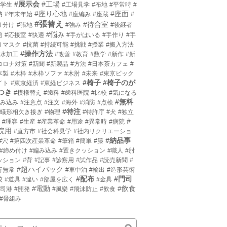
#展示会
#工場
小学生
#工場見学
#布地
#平常時
#
#座り心地
#座面
枘
#年末年始
#座編み
#座蔵
#
#張替え
#待合室
り分け
#張地
#強み
#後継者
#悩み
題
#応接室
#快適
#手がはいる
#手作り
#手
りマスク
#抗菌
#持続可能
#挑戦
#授業
#搬入方法
#操作方法
撥水加工
#改善
#教育
#数学
#新作
#新
コロナ対策
#新聞
#新製品
#方法
#日本茶カフェ
#
本製
#木枠
#木枠ソファ
#木肘
#未来
#東京ビック
#椅子
#椅子のが
イト
#東京経済
#東経ビジネス
つき
#模様替え
#歯科
#歯科医院
#比較
#気になる
#無料
沈み込み
#注意点
#注文
#海外
#消防
#点検
#特注
片蟻形相欠き接ぎ
#物理
#特許庁
#犬
#独立
#
#理容
#生産
#産業革命
#用途
#異常時
#病院
院用
#直方市
#社会科見学
#社内リクリエーショ
#納品事
#穴
#第四次産業革命
#筆箱
#簡単
#籐
#締め付け
#編み込み
#置きクッション
#職人
#肘
ッション
#背
#記事
#診察用
#試作品
#読売新聞
#
#超ハイバック
行無常
#車中泊
#輸出
#造形芸術
#配布
#門司
校
#道具
#違い
#部屋を広く
#金具
#電動
#飲食
門司港
#開発
#風樂
#飛沫防止
#飲食
#骨組み