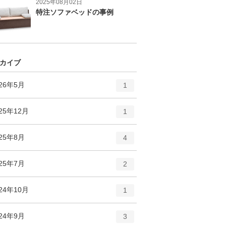
2025年08月02日
特注ソファベッドの事例
カイブ
エ
件
026年5月
1
ン
ト
エ
件
25年12月
1
リ
ン
ー
ト
エ
件
025年8月
数
4
リ
ン
ー
ト
エ
件
025年7月
数
2
リ
ン
ー
ト
エ
件
24年10月
数
1
リ
ン
ー
ト
エ
件
024年9月
数
3
リ