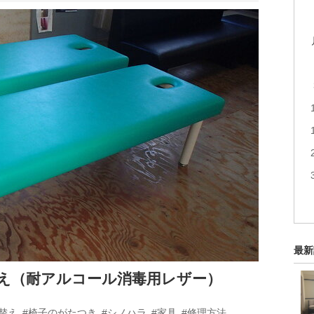
最新
え（耐アルコール消毒用レザー）
替え
#椅子のがたつき
#シノハラ
#家具
#修理方法