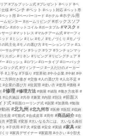
プリア
#プルプッシュ式
#プレゼント
#ベッド
#ベ
#ベンチ
#ペット
ド仕様
#ペット対応
#ペット専
#ホテル用
#ペット用
#ペーパーコード
#ホテル
#ボックスソフ
ホームセンター
#ホームリビング
#マスク
#ボン
#ポケットコイル
#ポータブル
#
ッサージ
#マットレス
#マルチアーム式
#マーフィ
ベッド
#ミシン
#ミレ
#モノ
#モノづくり
#モノづ
りの民主化
#モノの選び方
#モーションソファ
#ユ
バーサルデザイン
#ラック
#ラフ
#ランチョンマッ
#リスボン
#リネン
#リビング
#リビングチェア
#
ザー
#ロッシュ
#ロワン
#ロータイプ
#ローバック
ワンロック式
#ヴィンテージ
#一人だけのメーカー
上手
#上手な
#下張り
#世界初
#中小企業
#中材
#中
#二方胴付き接ぎ
#交換
#人の選び方
#人出不足
#
犬
#企業の選び方
#佐賀県
#使い方
#使用
#価格
#
#修理
#修理方法
利
#個展
#値段
#働き方改革
#
#前面ス
進
#公共施設
#共存
#兼業
#内部
#別注
イド式
#前面ローリング式
#副業
#加唐島
#勉強
#北九州
#動画
#北九州市
#医療
#医院
#収納
#商品紹介
受注生産
#可動式
#合成皮革
#周年
#在
#塗装
販売
#変形
#大いなる力には、大いなる責任
#家具
伴う
#子供用
#子犬
#安価
#安全
#実績
#家
づくり
#家具デザイナー
#家庭用
#小さい
#小型犬