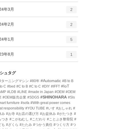
ン
ー
ト
エ
件
024年3月
数
2
リ
ン
ー
ト
エ
件
024年2月
数
2
リ
ン
ー
ト
エ
件
024年1月
数
5
リ
ン
ー
ト
エ
件
023年8月
数
1
リ
ン
ー
ト
数
リ
シュタグ
ー
#Automatic
3Dターニングマシン
#80年
#B to B
数
#IoT
to C
#bed
#C to B
#C to C
#DIY
#IFFT
AMP
#LDB
#LINE
#made in Japan
#OEM
#OEM
#SHINOHARA
産
#OEM販売企業
#SDGS
#Sls
art furniture
#sofa
#With great power comes
at responsibility
#YOU TUBE
#いす
#おしゃれ
#
休み
#お寺
#お店の選び方
#お盆休み
#がたつき
#
らつき
#こがねむし
#こだわり
#ことぶき整骨院
#
ども
#ざくら
#たたみ
#つかう責任
#つくり方
#つ