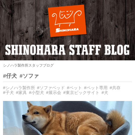
シノハラ製作所スタッフブログ
#仔犬
#ソファ
#シノハラ製作所
#ソファベッド
#ペット
#ペット専用
#共存
#子犬
#家具
#小型犬
#展示会
#東京ビックサイト
#犬