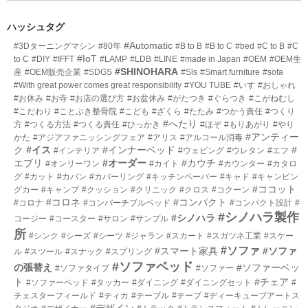
ー
ト
数
リ
ハッシュタグ
ー
#Automatic
#3Dターニングマシン
#80年
#B to B
#B to C
#bed
#C to B
#C
数
#IoT
to C
#DIY
#IFFT
#LAMP
#LDB
#LINE
#made in Japan
#OEM
#OEM生
#SHINOHARA
産
#OEM販売企業
#SDGS
#Sls
#Smart furniture
#sofa
#With great power comes great responsibility
#YOU TUBE
#いす
#おしゃれ
#お休み
#お寺
#お店の選び方
#お盆休み
#がたつき
#ぐらつき
#こがねむし
#こだわり
#ことぶき整骨院
#こども
#ざくら
#たたみ
#つかう責任
#つくり
#へたり
方
#つくる方法
#つくる責任
#ひっかき
#ほぞ
#もりあがり
#やり
#アンティー
かた
#アジアファニッシングフェア
#アリス
#アルコール消毒
ク
#イス
#インナーベッド
#
#インテリア
#ウェピング
#ウレタン
#エフ
エブリ
#オーダー
#カウチ
#オンリーワン
#カイト
#カウンター
#カタロ
グ
#カット
#カバン
#カバーリング
#キッチンペーパー
#キャド
#キャンピン
#ココット
グカー
#キャンプ
#クッション
#クリニック
#クロス
#コクーン
#コロネ
#コンパクト
#コロナ
#コンバーチブルベッド
#コンパクト設計
#
#シノハラ製作
#シノハラ
コージー
#コースター
#サロン
#サンプル
所
#シンク
#シーズ
#シーツ
#ジャラン
#スカート
#スガツネ工業
#スケー
#ソファ
#スマート家具
#ソファ
ル
#スツール
#スナック
#スプリング
#ソファベッド
の張替え
#ソファーベッ
#ソファタイプ
#ソファー
ト
#チェア
#ソファーベッド
#タッカー
#ダイニング
#ダイニングセット
#
チェスターフィールド
#ティカ
#テーブル
#テープ
#ディーキューブアートス
#デザイン