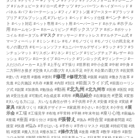
タジオ
#デザイナー
#トラック
#トランスフォーム
#トレーニン
#ナッツ
グ
#ドルチェビータ
#ドロー式
#ナンバーワン
#ハイダーベッド
#
パネル
#パフ
#パーテーション
#フィノ
#フトン派
#ブースター
#プラッツ
#
#ベンチ
#ペッ
プリア
#プルプッシュ式
#プレゼント
#ベッド
#ベッド仕様
ト
#ホテル
#ペット対応
#ペット専用
#ペット用
#ペーパーコード
#ホテル
用
#ボックスソファ
#ホームセンター
#ホームリビング
#ボン
#ポケット
#マスク
コイル
#ポータブル
#マッサージ
#マットレス
#マルチアーム式
#
マーフィーベッド
#ミシン
#ミレ
#モノ
#モノづくり
#モノづくりの民主化
#
モノの選び方
#モーションソファ
#ユニバーサルデザイン
#ラック
#ラフ
#ラ
ンチョンマット
#リスボン
#リネン
#リビング
#リビングチェア
#レザー
#ロ
ッシュ
#ロワン
#ロータイプ
#ローバック
#ワンロック式
#ヴィンテージ
#一
人だけのメーカー
#上手
#上手な
#下張り
#世界初
#中小企業
#中材
#中身
#
二方胴付き接ぎ
#交換
#人の選び方
#人出不足
#仔犬
#企業の選び方
#佐賀県
#修理
#修理方法
#使い方
#使用
#価格
#便利
#個展
#値段
#働き方改革
#
#前面スライド式
先進
#公共施設
#共存
#兼業
#内部
#別注
#前面ローリン
#北九州
#動画
#北九州市
グ式
#副業
#加唐島
#勉強会
#医療
#医院
#収
#商品紹介
#塗装
納
#受注生産
#可動式
#合成皮革
#周年
#在庫販売
#変形
#
#大いなる力には、大いなる責任が伴う
#子供用
#子犬
#安価
#安全
#実績
家具
#展
#家具づくり
#家具デザイナー
#家庭用
#小さい
#小型犬
#小学生
示会
#工場
#座り心地
#工場見学
#布地
#平常時
#平枘
#年末年始
#座編み
#張替え
#座面
#待合室
#座蔵
#張り分け
#張地
#強み
#後継者問題
#応
#悩み
接室
#快適
#手がはいる
#手作り
#手作りマスク
#抗菌
#持続可能
#挑
#操作方法
戦
#授業
#搬入方法
#撥水加工
#改善
#教育
#数学
#新作
#新型
コロナ対策
#新聞
#新製品
#方法
#日本茶カフェ
#日本製
#木枠
#木枠ソファ