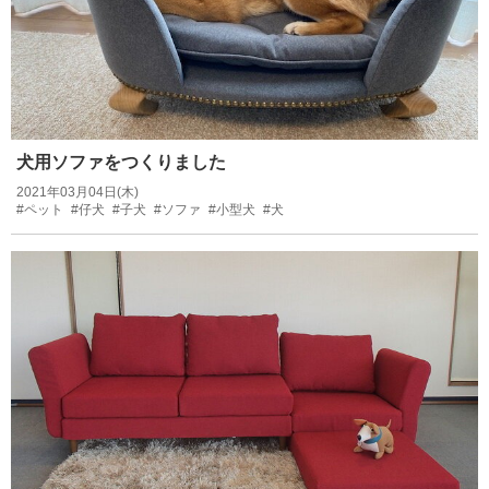
犬用ソファをつくりました
2021年03月04日(木)
#ペット
#仔犬
#子犬
#ソファ
#小型犬
#犬