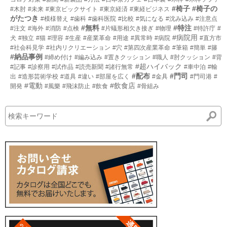
#椅子
#椅子の
#木肘
#未来
#東京ビックサイト
#東京経済
#東経ビジネス
がたつき
#模様替え
#歯科
#歯科医院
#比較
#気になる
#沈み込み
#注意点
#無料
#特注
#注文
#海外
#消防
#点検
#片蟻形相欠き接ぎ
#物理
#特許庁
#
#病院用
犬
#独立
#猫
#理容
#生産
#産業革命
#用途
#異常時
#病院
#直方市
#社会科見学
#社内リクリエーション
#穴
#第四次産業革命
#筆箱
#簡単
#籐
#納品事例
#締め付け
#編み込み
#置きクッション
#職人
#肘クッション
#背
#超ハイバック
#記事
#診察用
#試作品
#読売新聞
#諸行無常
#車中泊
#輸
#配布
#門司
出
#造形芸術学校
#道具
#違い
#部屋を広く
#金具
#門司港
#
#電動
#飲食店
開発
#風樂
#飛沫防止
#飲食
#骨組み