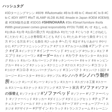
数
リ
ハッシュタグ
ー
#Automatic
#3Dターニングマシン
#80年
#B to B
#B to C
#bed
#C to B
#C
数
#IoT
to C
#DIY
#IFFT
#LAMP
#LDB
#LINE
#made in Japan
#OEM
#OEM生
#SHINOHARA
産
#OEM販売企業
#SDGS
#Sls
#Smart furniture
#sofa
#With great power comes great responsibility
#YOU TUBE
#いす
#おしゃれ
#お休み
#お寺
#お店の選び方
#お盆休み
#がたつき
#ぐらつき
#こがねむし
#こだわり
#ことぶき整骨院
#こども
#ざくら
#たたみ
#つかう責任
#つくり
#へたり
方
#つくる方法
#つくる責任
#ひっかき
#ほぞ
#もりあがり
#やり
#アンティー
かた
#アジアファニッシングフェア
#アリス
#アルコール消毒
ク
#イス
#インナーベッド
#
#インテリア
#ウェピング
#ウレタン
#エフ
エブリ
#オーダー
#カウチ
#オンリーワン
#カイト
#カウンター
#カタロ
グ
#カット
#カバン
#カバーリング
#キッチンペーパー
#キャド
#キャンピン
#ココット
グカー
#キャンプ
#クッション
#クリニック
#クロス
#コクーン
#コロネ
#コンパクト
#コロナ
#コンバーチブルベッド
#コンパクト設計
#
#シノハラ製作
#シノハラ
コージー
#コースター
#サロン
#サンプル
所
#シンク
#シーズ
#シーツ
#ジャラン
#スカート
#スガツネ工業
#スケー
#ソファ
#スマート家具
#ソファ
ル
#スツール
#スナック
#スプリング
#ソファベッド
の張替え
#ソファーベッ
#ソファタイプ
#ソファー
ト
#チェア
#ソファーベッド
#タッカー
#ダイニング
#ダイニングセット
#
チェスターフィールド
#ティカ
#テーブル
#テープ
#ディーキューブアートス
#デザイン
タジオ
#デザイナー
#トラック
#トランスフォーム
#トレーニン