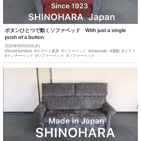
ボタンひとつで動くソファベッド With just a single
push of a button
2020年09月03日(木)
#Smart furniture
#スマート家具
#ソファベッド
#Automatic
#電動
#ソファ
#インナーベッド
#ソファーベッド
#ソファーベット