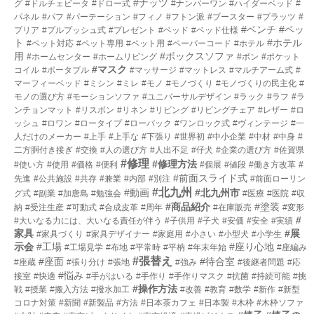
#ナッツ
グ
#ドルチェビータ
#ドロー式
#ナンバーワン
#ハイダーベッド
#
パネル
#パフ
#パーテーション
#フィノ
#フトン派
#ブースター
#プラッツ
#
#ベンチ
#ペッ
プリア
#プルプッシュ式
#プレゼント
#ベッド
#ベッド仕様
ト
#ホテル
#ペット対応
#ペット専用
#ペット用
#ペーパーコード
#ホテル
用
#ボックスソファ
#ホームセンター
#ホームリビング
#ボン
#ポケット
#マスク
コイル
#ポータブル
#マッサージ
#マットレス
#マルチアーム式
#
マーフィーベッド
#ミシン
#ミレ
#モノ
#モノづくり
#モノづくりの民主化
#
モノの選び方
#モーションソファ
#ユニバーサルデザイン
#ラック
#ラフ
#ラ
ンチョンマット
#リスボン
#リネン
#リビング
#リビングチェア
#レザー
#ロ
ッシュ
#ロワン
#ロータイプ
#ローバック
#ワンロック式
#ヴィンテージ
#一
人だけのメーカー
#上手
#上手な
#下張り
#世界初
#中小企業
#中材
#中身
#
二方胴付き接ぎ
#交換
#人の選び方
#人出不足
#仔犬
#企業の選び方
#佐賀県
#修理
#修理方法
#使い方
#使用
#価格
#便利
#個展
#値段
#働き方改革
#
#前面スライド式
先進
#公共施設
#共存
#兼業
#内部
#別注
#前面ローリン
#北九州
#動画
#北九州市
グ式
#副業
#加唐島
#勉強会
#医療
#医院
#収
#商品紹介
#塗装
納
#受注生産
#可動式
#合成皮革
#周年
#在庫販売
#変形
#
#大いなる力には、大いなる責任が伴う
#子供用
#子犬
#安価
#安全
#実績
家具
#展
#家具づくり
#家具デザイナー
#家庭用
#小さい
#小型犬
#小学生
示会
#工場
#座り心地
#工場見学
#布地
#平常時
#平枘
#年末年始
#座編み
#張替え
#座面
#待合室
#座蔵
#張り分け
#張地
#強み
#後継者問題
#応
#悩み
接室
#快適
#手がはいる
#手作り
#手作りマスク
#抗菌
#持続可能
#挑
#操作方法
戦
#授業
#搬入方法
#撥水加工
#改善
#教育
#数学
#新作
#新型
コロナ対策
#新聞
#新製品
#方法
#日本茶カフェ
#日本製
#木枠
#木枠ソファ