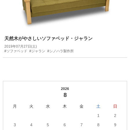
天然木がやさしいソファベッド・ジャラン
2019年07月27日(土)
#ソファベッド
#ジャラン
#シノハラ製作所
2026
8
月
火
水
木
金
土
日
1
2
3
4
5
6
7
8
9