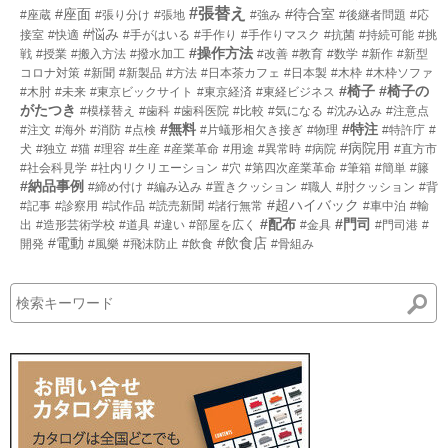
#張替え
#座面
#待合室
#座蔵
#張り分け
#張地
#強み
#後継者問題
#応
#悩み
接室
#快適
#手がはいる
#手作り
#手作りマスク
#抗菌
#持続可能
#挑
#操作方法
戦
#授業
#搬入方法
#撥水加工
#改善
#教育
#数学
#新作
#新型
コロナ対策
#新聞
#新製品
#方法
#日本茶カフェ
#日本製
#木枠
#木枠ソファ
#椅子
#椅子の
#木肘
#未来
#東京ビックサイト
#東京経済
#東経ビジネス
がたつき
#模様替え
#歯科
#歯科医院
#比較
#気になる
#沈み込み
#注意点
#無料
#特注
#注文
#海外
#消防
#点検
#片蟻形相欠き接ぎ
#物理
#特許庁
#
#病院用
犬
#独立
#猫
#理容
#生産
#産業革命
#用途
#異常時
#病院
#直方市
#社会科見学
#社内リクリエーション
#穴
#第四次産業革命
#筆箱
#簡単
#籐
#納品事例
#締め付け
#編み込み
#置きクッション
#職人
#肘クッション
#背
#超ハイバック
#記事
#診察用
#試作品
#読売新聞
#諸行無常
#車中泊
#輸
#配布
#門司
出
#造形芸術学校
#道具
#違い
#部屋を広く
#金具
#門司港
#
#電動
#飲食店
開発
#風樂
#飛沫防止
#飲食
#骨組み