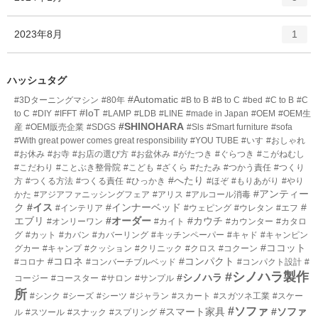
リ
ン
ー
ト
エ
件
2023年8月
数
1
リ
ン
ー
ト
数
リ
ハッシュタグ
ー
#Automatic
#3Dターニングマシン
#80年
#B to B
#B to C
#bed
#C to B
#C
数
#IoT
to C
#DIY
#IFFT
#LAMP
#LDB
#LINE
#made in Japan
#OEM
#OEM生
#SHINOHARA
産
#OEM販売企業
#SDGS
#Sls
#Smart furniture
#sofa
#With great power comes great responsibility
#YOU TUBE
#いす
#おしゃれ
#お休み
#お寺
#お店の選び方
#お盆休み
#がたつき
#ぐらつき
#こがねむし
#こだわり
#ことぶき整骨院
#こども
#ざくら
#たたみ
#つかう責任
#つくり
#へたり
方
#つくる方法
#つくる責任
#ひっかき
#ほぞ
#もりあがり
#やり
#アンティー
かた
#アジアファニッシングフェア
#アリス
#アルコール消毒
ク
#イス
#インナーベッド
#
#インテリア
#ウェピング
#ウレタン
#エフ
エブリ
#オーダー
#カウチ
#オンリーワン
#カイト
#カウンター
#カタロ
グ
#カット
#カバン
#カバーリング
#キッチンペーパー
#キャド
#キャンピン
#ココット
グカー
#キャンプ
#クッション
#クリニック
#クロス
#コクーン
#コロネ
#コンパクト
#コロナ
#コンバーチブルベッド
#コンパクト設計
#
#シノハラ製作
#シノハラ
コージー
#コースター
#サロン
#サンプル
所
#シンク
#シーズ
#シーツ
#ジャラン
#スカート
#スガツネ工業
#スケー
#ソファ
#スマート家具
#ソファ
ル
#スツール
#スナック
#スプリング