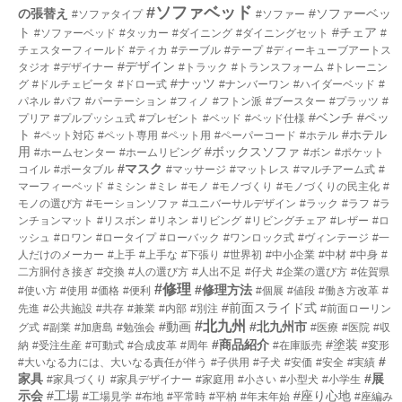
#ソファベッド
の張替え
#ソファーベッ
#ソファタイプ
#ソファー
ト
#チェア
#ソファーベッド
#タッカー
#ダイニング
#ダイニングセット
#
チェスターフィールド
#ティカ
#テーブル
#テープ
#ディーキューブアートス
#デザイン
タジオ
#デザイナー
#トラック
#トランスフォーム
#トレーニン
#ナッツ
グ
#ドルチェビータ
#ドロー式
#ナンバーワン
#ハイダーベッド
#
パネル
#パフ
#パーテーション
#フィノ
#フトン派
#ブースター
#プラッツ
#
#ベンチ
#ペッ
プリア
#プルプッシュ式
#プレゼント
#ベッド
#ベッド仕様
ト
#ホテル
#ペット対応
#ペット専用
#ペット用
#ペーパーコード
#ホテル
用
#ボックスソファ
#ホームセンター
#ホームリビング
#ボン
#ポケット
#マスク
コイル
#ポータブル
#マッサージ
#マットレス
#マルチアーム式
#
マーフィーベッド
#ミシン
#ミレ
#モノ
#モノづくり
#モノづくりの民主化
#
モノの選び方
#モーションソファ
#ユニバーサルデザイン
#ラック
#ラフ
#ラ
ンチョンマット
#リスボン
#リネン
#リビング
#リビングチェア
#レザー
#ロ
ッシュ
#ロワン
#ロータイプ
#ローバック
#ワンロック式
#ヴィンテージ
#一
人だけのメーカー
#上手
#上手な
#下張り
#世界初
#中小企業
#中材
#中身
#
二方胴付き接ぎ
#交換
#人の選び方
#人出不足
#仔犬
#企業の選び方
#佐賀県
#修理
#修理方法
#使い方
#使用
#価格
#便利
#個展
#値段
#働き方改革
#
#前面スライド式
先進
#公共施設
#共存
#兼業
#内部
#別注
#前面ローリン
#北九州
#動画
#北九州市
グ式
#副業
#加唐島
#勉強会
#医療
#医院
#収
#商品紹介
#塗装
納
#受注生産
#可動式
#合成皮革
#周年
#在庫販売
#変形
#
#大いなる力には、大いなる責任が伴う
#子供用
#子犬
#安価
#安全
#実績
家具
#展
#家具づくり
#家具デザイナー
#家庭用
#小さい
#小型犬
#小学生
示会
#工場
#座り心地
#工場見学
#布地
#平常時
#平枘
#年末年始
#座編み