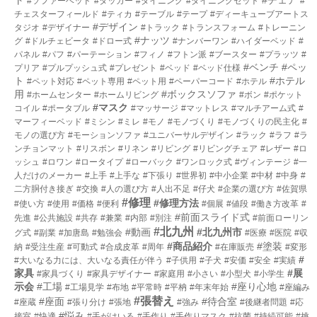
#ソファーベッド
#タッカー
#ダイニング
#ダイニングセット
#
チェスターフィールド
#ティカ
#テーブル
#テープ
#ディーキューブアートス
#デザイン
タジオ
#デザイナー
#トラック
#トランスフォーム
#トレーニン
#ナッツ
グ
#ドルチェビータ
#ドロー式
#ナンバーワン
#ハイダーベッド
#
パネル
#パフ
#パーテーション
#フィノ
#フトン派
#ブースター
#プラッツ
#
#ベンチ
#ペッ
プリア
#プルプッシュ式
#プレゼント
#ベッド
#ベッド仕様
ト
#ホテル
#ペット対応
#ペット専用
#ペット用
#ペーパーコード
#ホテル
用
#ボックスソファ
#ホームセンター
#ホームリビング
#ボン
#ポケット
#マスク
コイル
#ポータブル
#マッサージ
#マットレス
#マルチアーム式
#
マーフィーベッド
#ミシン
#ミレ
#モノ
#モノづくり
#モノづくりの民主化
#
モノの選び方
#モーションソファ
#ユニバーサルデザイン
#ラック
#ラフ
#ラ
ンチョンマット
#リスボン
#リネン
#リビング
#リビングチェア
#レザー
#ロ
ッシュ
#ロワン
#ロータイプ
#ローバック
#ワンロック式
#ヴィンテージ
#一
人だけのメーカー
#上手
#上手な
#下張り
#世界初
#中小企業
#中材
#中身
#
二方胴付き接ぎ
#交換
#人の選び方
#人出不足
#仔犬
#企業の選び方
#佐賀県
#修理
#修理方法
#使い方
#使用
#価格
#便利
#個展
#値段
#働き方改革
#
#前面スライド式
先進
#公共施設
#共存
#兼業
#内部
#別注
#前面ローリン
#北九州
#動画
#北九州市
グ式
#副業
#加唐島
#勉強会
#医療
#医院
#収
#商品紹介
#塗装
納
#受注生産
#可動式
#合成皮革
#周年
#在庫販売
#変形
#
#大いなる力には、大いなる責任が伴う
#子供用
#子犬
#安価
#安全
#実績
家具
#展
#家具づくり
#家具デザイナー
#家庭用
#小さい
#小型犬
#小学生
示会
#工場
#座り心地
#工場見学
#布地
#平常時
#平枘
#年末年始
#座編み
#張替え
#座面
#待合室
#座蔵
#張り分け
#張地
#強み
#後継者問題
#応
#悩み
接室
#快適
#手がはいる
#手作り
#手作りマスク
#抗菌
#持続可能
#挑