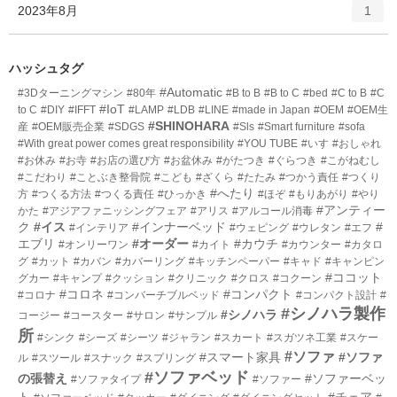
ト
エ
件
2023年8月
数
1
リ
ン
ー
ト
数
リ
ハッシュタグ
ー
#Automatic
#3Dターニングマシン
#80年
#B to B
#B to C
#bed
#C to B
#C
数
#IoT
to C
#DIY
#IFFT
#LAMP
#LDB
#LINE
#made in Japan
#OEM
#OEM生
#SHINOHARA
産
#OEM販売企業
#SDGS
#Sls
#Smart furniture
#sofa
#With great power comes great responsibility
#YOU TUBE
#いす
#おしゃれ
#お休み
#お寺
#お店の選び方
#お盆休み
#がたつき
#ぐらつき
#こがねむし
#こだわり
#ことぶき整骨院
#こども
#ざくら
#たたみ
#つかう責任
#つくり
#へたり
方
#つくる方法
#つくる責任
#ひっかき
#ほぞ
#もりあがり
#やり
#アンティー
かた
#アジアファニッシングフェア
#アリス
#アルコール消毒
ク
#イス
#インナーベッド
#
#インテリア
#ウェピング
#ウレタン
#エフ
エブリ
#オーダー
#カウチ
#オンリーワン
#カイト
#カウンター
#カタロ
グ
#カット
#カバン
#カバーリング
#キッチンペーパー
#キャド
#キャンピン
#ココット
グカー
#キャンプ
#クッション
#クリニック
#クロス
#コクーン
#コロネ
#コンパクト
#コロナ
#コンバーチブルベッド
#コンパクト設計
#
#シノハラ製作
#シノハラ
コージー
#コースター
#サロン
#サンプル
所
#シンク
#シーズ
#シーツ
#ジャラン
#スカート
#スガツネ工業
#スケー
#ソファ
#スマート家具
#ソファ
ル
#スツール
#スナック
#スプリング
#ソファベッド
の張替え
#ソファーベッ
#ソファタイプ
#ソファー
ト
#チェア