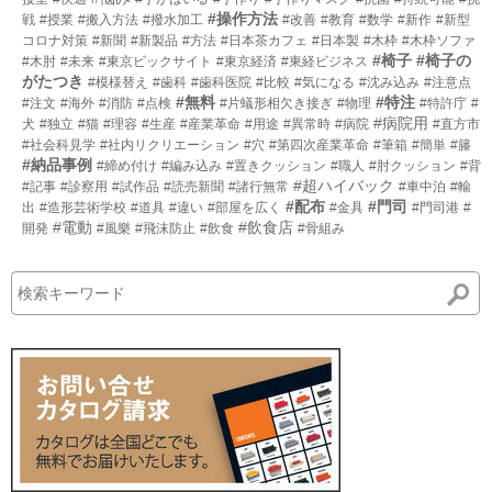
#操作方法
戦
#授業
#搬入方法
#撥水加工
#改善
#教育
#数学
#新作
#新型
コロナ対策
#新聞
#新製品
#方法
#日本茶カフェ
#日本製
#木枠
#木枠ソファ
#椅子
#椅子の
#木肘
#未来
#東京ビックサイト
#東京経済
#東経ビジネス
がたつき
#模様替え
#歯科
#歯科医院
#比較
#気になる
#沈み込み
#注意点
#無料
#特注
#注文
#海外
#消防
#点検
#片蟻形相欠き接ぎ
#物理
#特許庁
#
#病院用
犬
#独立
#猫
#理容
#生産
#産業革命
#用途
#異常時
#病院
#直方市
#社会科見学
#社内リクリエーション
#穴
#第四次産業革命
#筆箱
#簡単
#籐
#納品事例
#締め付け
#編み込み
#置きクッション
#職人
#肘クッション
#背
#超ハイバック
#記事
#診察用
#試作品
#読売新聞
#諸行無常
#車中泊
#輸
#配布
#門司
出
#造形芸術学校
#道具
#違い
#部屋を広く
#金具
#門司港
#
#電動
#飲食店
開発
#風樂
#飛沫防止
#飲食
#骨組み