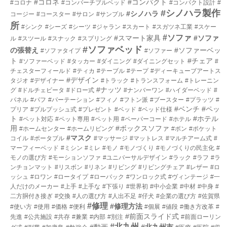
#コロネ
#コンパクト
#コロナ
#コンバーチブルベッド
#コンパクト設計
#
#シノハラ製作
#シノハラ
コージー
#コースター
#サロン
#サンプル
所
#シンク
#シーズ
#シーツ
#ジャラン
#スカート
#スガツネ工業
#スケー
#ソファ
#スマート家具
#ソファ
ル
#スツール
#スナック
#スプリング
#ソファベッド
の張替え
#ソファーベッ
#ソファタイプ
#ソファー
ト
#チェア
#ソファーベッド
#タッカー
#ダイニング
#ダイニングセット
#
チェスターフィールド
#ティカ
#テーブル
#テープ
#ディーキューブアートス
#デザイン
タジオ
#デザイナー
#トラック
#トランスフォーム
#トレーニン
#ナッツ
グ
#ドルチェビータ
#ドロー式
#ナンバーワン
#ハイダーベッド
#
パネル
#パフ
#パーテーション
#フィノ
#フトン派
#ブースター
#プラッツ
#
#ベンチ
#ペッ
プリア
#プルプッシュ式
#プレゼント
#ベッド
#ベッド仕様
ト
#ホテル
#ペット対応
#ペット専用
#ペット用
#ペーパーコード
#ホテル
用
#ボックスソファ
#ホームセンター
#ホームリビング
#ボン
#ポケット
#マスク
コイル
#ポータブル
#マッサージ
#マットレス
#マルチアーム式
#
マーフィーベッド
#ミシン
#ミレ
#モノ
#モノづくり
#モノづくりの民主化
#
モノの選び方
#モーションソファ
#ユニバーサルデザイン
#ラック
#ラフ
#ラ
ンチョンマット
#リスボン
#リネン
#リビング
#リビングチェア
#レザー
#ロ
ッシュ
#ロワン
#ロータイプ
#ローバック
#ワンロック式
#ヴィンテージ
#一
人だけのメーカー
#上手
#上手な
#下張り
#世界初
#中小企業
#中材
#中身
#
二方胴付き接ぎ
#交換
#人の選び方
#人出不足
#仔犬
#企業の選び方
#佐賀県
#修理
#修理方法
#使い方
#使用
#価格
#便利
#個展
#値段
#働き方改革
#
#前面スライド式
先進
#公共施設
#共存
#兼業
#内部
#別注
#前面ローリン
#北九州
#動画
#北九州市