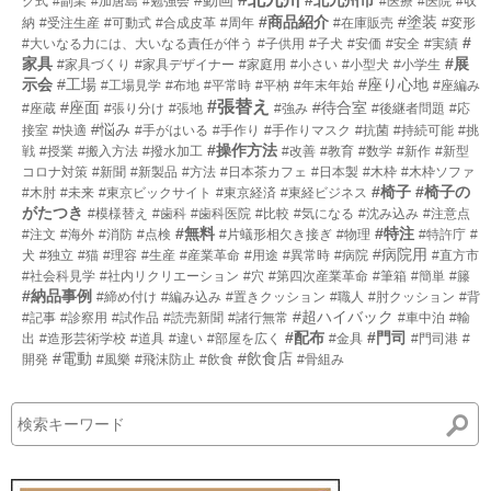
グ式
#副業
#加唐島
#勉強会
#医療
#医院
#収
#商品紹介
#塗装
納
#受注生産
#可動式
#合成皮革
#周年
#在庫販売
#変形
#
#大いなる力には、大いなる責任が伴う
#子供用
#子犬
#安価
#安全
#実績
家具
#展
#家具づくり
#家具デザイナー
#家庭用
#小さい
#小型犬
#小学生
示会
#工場
#座り心地
#工場見学
#布地
#平常時
#平枘
#年末年始
#座編み
#張替え
#座面
#待合室
#座蔵
#張り分け
#張地
#強み
#後継者問題
#応
#悩み
接室
#快適
#手がはいる
#手作り
#手作りマスク
#抗菌
#持続可能
#挑
#操作方法
戦
#授業
#搬入方法
#撥水加工
#改善
#教育
#数学
#新作
#新型
コロナ対策
#新聞
#新製品
#方法
#日本茶カフェ
#日本製
#木枠
#木枠ソファ
#椅子
#椅子の
#木肘
#未来
#東京ビックサイト
#東京経済
#東経ビジネス
がたつき
#模様替え
#歯科
#歯科医院
#比較
#気になる
#沈み込み
#注意点
#無料
#特注
#注文
#海外
#消防
#点検
#片蟻形相欠き接ぎ
#物理
#特許庁
#
#病院用
犬
#独立
#猫
#理容
#生産
#産業革命
#用途
#異常時
#病院
#直方市
#社会科見学
#社内リクリエーション
#穴
#第四次産業革命
#筆箱
#簡単
#籐
#納品事例
#締め付け
#編み込み
#置きクッション
#職人
#肘クッション
#背
#超ハイバック
#記事
#診察用
#試作品
#読売新聞
#諸行無常
#車中泊
#輸
#配布
#門司
出
#造形芸術学校
#道具
#違い
#部屋を広く
#金具
#門司港
#
#電動
#飲食店
開発
#風樂
#飛沫防止
#飲食
#骨組み