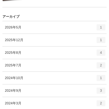
アーカイブ
エ
件
2026年5月
1
ン
ト
エ
件
2025年12月
1
リ
ン
ー
ト
エ
件
2025年8月
数
4
リ
ン
ー
ト
エ
件
2025年7月
数
2
リ
ン
ー
ト
エ
件
2024年10月
数
1
リ
ン
ー
ト
エ
件
2024年9月
数
3
リ
ン
ー
ト
エ
件
2024年3月
数
2
リ
ン