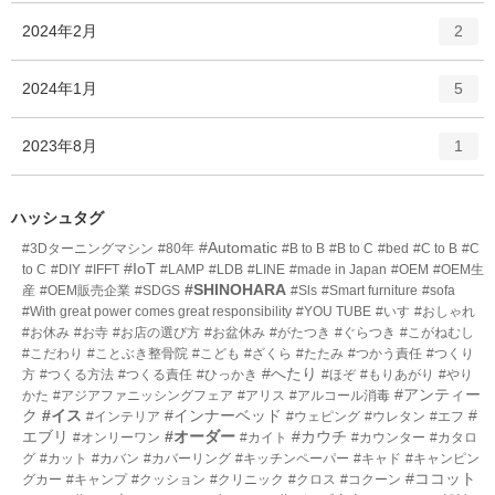
ー
ト
エ
件
2024年2月
数
2
リ
ン
ー
ト
エ
件
2024年1月
数
5
リ
ン
ー
ト
エ
件
2023年8月
数
1
リ
ン
ー
ト
数
リ
ハッシュタグ
ー
#Automatic
#3Dターニングマシン
#80年
#B to B
#B to C
#bed
#C to B
#C
数
#IoT
to C
#DIY
#IFFT
#LAMP
#LDB
#LINE
#made in Japan
#OEM
#OEM生
#SHINOHARA
産
#OEM販売企業
#SDGS
#Sls
#Smart furniture
#sofa
#With great power comes great responsibility
#YOU TUBE
#いす
#おしゃれ
#お休み
#お寺
#お店の選び方
#お盆休み
#がたつき
#ぐらつき
#こがねむし
#こだわり
#ことぶき整骨院
#こども
#ざくら
#たたみ
#つかう責任
#つくり
#へたり
方
#つくる方法
#つくる責任
#ひっかき
#ほぞ
#もりあがり
#やり
#アンティー
かた
#アジアファニッシングフェア
#アリス
#アルコール消毒
ク
#イス
#インナーベッド
#
#インテリア
#ウェピング
#ウレタン
#エフ
エブリ
#オーダー
#カウチ
#オンリーワン
#カイト
#カウンター
#カタロ
グ
#カット
#カバン
#カバーリング
#キッチンペーパー
#キャド
#キャンピン
#ココット
グカー
#キャンプ
#クッション
#クリニック
#クロス
#コクーン