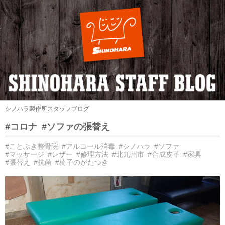
シノハラ製作所スタッフブログ
#コロナ
#ソファの張替え
#ことぶき整骨院
#アルコール消毒
#シノハラ
#ソファ
#マッサージ
#レザー
#修理方法
#北九州市
#合成皮革
#家具
#張替え
#抗菌
#椅子のがたつき