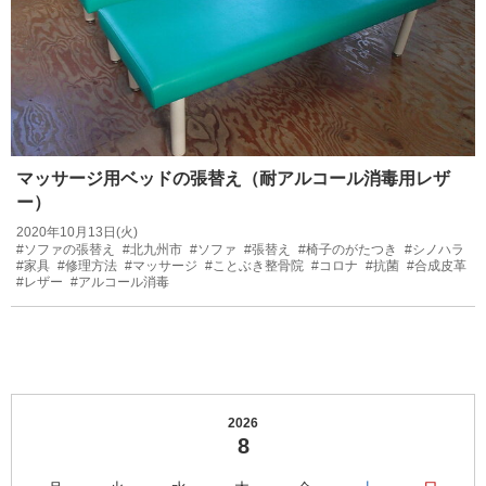
マッサージ用ベッドの張替え（耐アルコール消毒用レザ
ー）
2020年10月13日(火)
#ソファの張替え
#北九州市
#ソファ
#張替え
#椅子のがたつき
#シノハラ
#家具
#修理方法
#マッサージ
#ことぶき整骨院
#コロナ
#抗菌
#合成皮革
#レザー
#アルコール消毒
2026
8