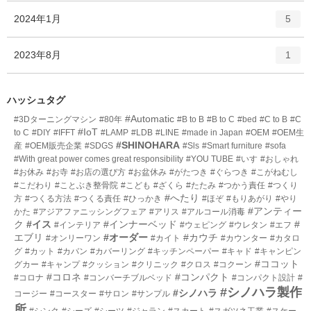
ー
ト
エ
件
2024年1月
数
5
リ
ン
ー
ト
エ
件
2023年8月
数
1
リ
ン
ー
ト
数
リ
ハッシュタグ
ー
#Automatic
#3Dターニングマシン
#80年
#B to B
#B to C
#bed
#C to B
#C
数
#IoT
to C
#DIY
#IFFT
#LAMP
#LDB
#LINE
#made in Japan
#OEM
#OEM生
#SHINOHARA
産
#OEM販売企業
#SDGS
#Sls
#Smart furniture
#sofa
#With great power comes great responsibility
#YOU TUBE
#いす
#おしゃれ
#お休み
#お寺
#お店の選び方
#お盆休み
#がたつき
#ぐらつき
#こがねむし
#こだわり
#ことぶき整骨院
#こども
#ざくら
#たたみ
#つかう責任
#つくり
#へたり
方
#つくる方法
#つくる責任
#ひっかき
#ほぞ
#もりあがり
#やり
#アンティー
かた
#アジアファニッシングフェア
#アリス
#アルコール消毒
ク
#イス
#インナーベッド
#
#インテリア
#ウェピング
#ウレタン
#エフ
エブリ
#オーダー
#カウチ
#オンリーワン
#カイト
#カウンター
#カタロ
グ
#カット
#カバン
#カバーリング
#キッチンペーパー
#キャド
#キャンピン
#ココット
グカー
#キャンプ
#クッション
#クリニック
#クロス
#コクーン
#コロネ
#コンパクト
#コロナ
#コンバーチブルベッド
#コンパクト設計
#
#シノハラ製作
#シノハラ
コージー
#コースター
#サロン
#サンプル
所
#シンク
#シーズ
#シーツ
#ジャラン
#スカート
#スガツネ工業
#スケー