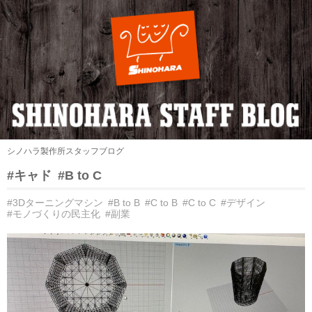
シノハラ製作所スタッフブログ
#キャド
#B to C
#3Dターニングマシン
#B to B
#C to B
#C to C
#デザイン
#モノづくりの民主化
#副業