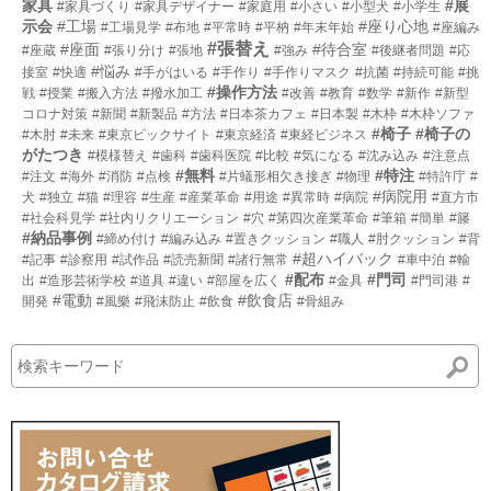
家具
#展
#家具づくり
#家具デザイナー
#家庭用
#小さい
#小型犬
#小学生
示会
#工場
#座り心地
#工場見学
#布地
#平常時
#平枘
#年末年始
#座編み
#張替え
#座面
#待合室
#座蔵
#張り分け
#張地
#強み
#後継者問題
#応
#悩み
接室
#快適
#手がはいる
#手作り
#手作りマスク
#抗菌
#持続可能
#挑
#操作方法
戦
#授業
#搬入方法
#撥水加工
#改善
#教育
#数学
#新作
#新型
コロナ対策
#新聞
#新製品
#方法
#日本茶カフェ
#日本製
#木枠
#木枠ソファ
#椅子
#椅子の
#木肘
#未来
#東京ビックサイト
#東京経済
#東経ビジネス
がたつき
#模様替え
#歯科
#歯科医院
#比較
#気になる
#沈み込み
#注意点
#無料
#特注
#注文
#海外
#消防
#点検
#片蟻形相欠き接ぎ
#物理
#特許庁
#
#病院用
犬
#独立
#猫
#理容
#生産
#産業革命
#用途
#異常時
#病院
#直方市
#社会科見学
#社内リクリエーション
#穴
#第四次産業革命
#筆箱
#簡単
#籐
#納品事例
#締め付け
#編み込み
#置きクッション
#職人
#肘クッション
#背
#超ハイバック
#記事
#診察用
#試作品
#読売新聞
#諸行無常
#車中泊
#輸
#配布
#門司
出
#造形芸術学校
#道具
#違い
#部屋を広く
#金具
#門司港
#
#電動
#飲食店
開発
#風樂
#飛沫防止
#飲食
#骨組み