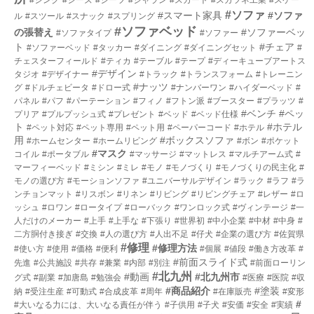
#ソファ
#スマート家具
#ソファ
ル
#スツール
#スナック
#スプリング
#ソファベッド
の張替え
#ソファーベッ
#ソファタイプ
#ソファー
ト
#チェア
#ソファーベッド
#タッカー
#ダイニング
#ダイニングセット
#
チェスターフィールド
#ティカ
#テーブル
#テープ
#ディーキューブアートス
#デザイン
タジオ
#デザイナー
#トラック
#トランスフォーム
#トレーニン
#ナッツ
グ
#ドルチェビータ
#ドロー式
#ナンバーワン
#ハイダーベッド
#
パネル
#パフ
#パーテーション
#フィノ
#フトン派
#ブースター
#プラッツ
#
#ベンチ
#ペッ
プリア
#プルプッシュ式
#プレゼント
#ベッド
#ベッド仕様
ト
#ホテル
#ペット対応
#ペット専用
#ペット用
#ペーパーコード
#ホテル
用
#ボックスソファ
#ホームセンター
#ホームリビング
#ボン
#ポケット
#マスク
コイル
#ポータブル
#マッサージ
#マットレス
#マルチアーム式
#
マーフィーベッド
#ミシン
#ミレ
#モノ
#モノづくり
#モノづくりの民主化
#
モノの選び方
#モーションソファ
#ユニバーサルデザイン
#ラック
#ラフ
#ラ
ンチョンマット
#リスボン
#リネン
#リビング
#リビングチェア
#レザー
#ロ
ッシュ
#ロワン
#ロータイプ
#ローバック
#ワンロック式
#ヴィンテージ
#一
人だけのメーカー
#上手
#上手な
#下張り
#世界初
#中小企業
#中材
#中身
#
二方胴付き接ぎ
#交換
#人の選び方
#人出不足
#仔犬
#企業の選び方
#佐賀県
#修理
#修理方法
#使い方
#使用
#価格
#便利
#個展
#値段
#働き方改革
#
#前面スライド式
先進
#公共施設
#共存
#兼業
#内部
#別注
#前面ローリン
#北九州
#動画
#北九州市
グ式
#副業
#加唐島
#勉強会
#医療
#医院
#収
#商品紹介
#塗装
納
#受注生産
#可動式
#合成皮革
#周年
#在庫販売
#変形
#
#大いなる力には、大いなる責任が伴う
#子供用
#子犬
#安価
#安全
#実績