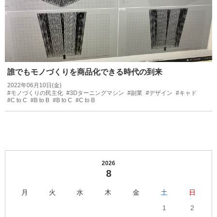
誰でもモノづくりを商品化できる時代の到来
2022年06月10日(金)
#モノづくりの民主化
#3Dターニングマシン
#副業
#デザイン
#キャド
#C to C
#B to B
#B to C
#C to B
2026
8
月
火
水
木
金
土
日
1
2