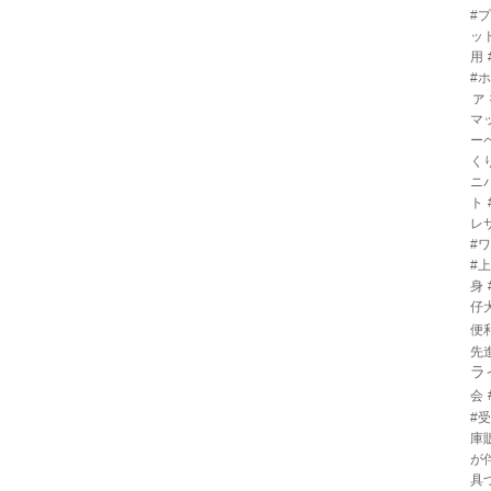
#
ッ
用
#
ァ
マ
ー
く
ニ
ト
レ
#
#
身
仔
便
先
ラ
会
#
庫
が
具