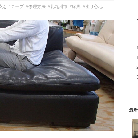
替え
#テープ
#修理方法
#北九州市
#家具
#座り心地
最新