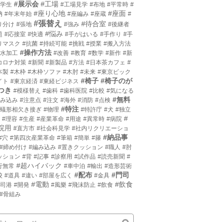
#展示会
#工場
小学生
#工場見学
#布地
#平常時
#
#座り心地
#座面
枘
#年末年始
#座編み
#座蔵
#
#張替え
#待合室
り分け
#張地
#強み
#後継者
#悩み
題
#応接室
#快適
#手がはいる
#手作り
#手
りマスク
#抗菌
#持続可能
#挑戦
#授業
#搬入方法
#操作方法
撥水加工
#改善
#教育
#数学
#新作
#新
コロナ対策
#新聞
#新製品
#方法
#日本茶カフェ
#
本製
#木枠
#木枠ソファ
#木肘
#未来
#東京ビック
#椅子
#椅子のが
イト
#東京経済
#東経ビジネス
つき
#模様替え
#歯科
#歯科医院
#比較
#気になる
#無料
沈み込み
#注意点
#注文
#海外
#消防
#点検
#特注
片蟻形相欠き接ぎ
#物理
#特許庁
#犬
#独立
#
#理容
#生産
#産業革命
#用途
#異常時
#病院
院用
#直方市
#社会科見学
#社内リクリエーショ
#納品事
#穴
#第四次産業革命
#筆箱
#簡単
#籐
#締め付け
#編み込み
#置きクッション
#職人
#肘
ッション
#背
#記事
#診察用
#試作品
#読売新聞
#
#超ハイバック
行無常
#車中泊
#輸出
#造形芸術
#配布
#門司
校
#道具
#違い
#部屋を広く
#金具
#電動
#飲食
門司港
#開発
#風樂
#飛沫防止
#飲食
#骨組み