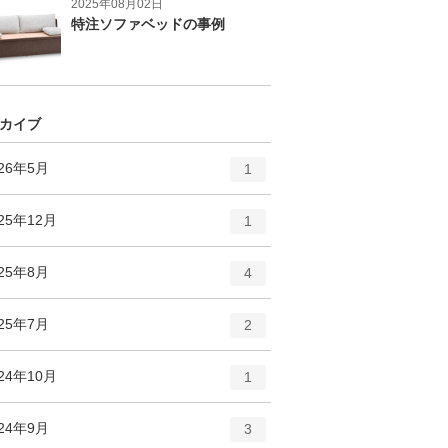
2025年08月02日
特注ソファベッドの事例
カイブ
エ
件
026年5月
1
ン
ト
エ
件
25年12月
1
リ
ン
ー
ト
エ
件
025年8月
数
4
リ
ン
ー
ト
エ
件
025年7月
数
2
リ
ン
ー
ト
エ
件
24年10月
数
1
リ
ン
ー
ト
エ
件
024年9月
数
3
リ