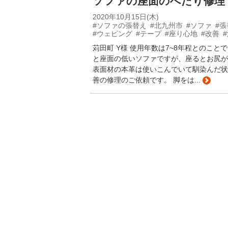
ソファの座面のへたり修理
2020年10月15日(木)
#ソファの張替え
#北九州市
#ソファ
#張
#ウェピング
#テープ
#座り心地
#改善
苅田町 Y様 使用年数は7~8年程とのこ
と座面の低いソファですが、座るとお尻が
表面材の本革は使いこんでいて馴染んだ状
善の修理のご依頼です。 脚をは...