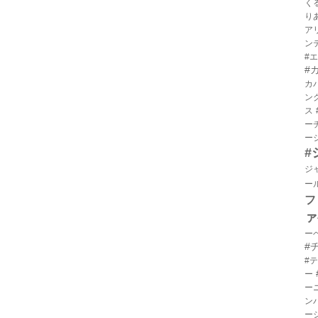
く
り
ア
ン
#
#
カ
ン
ス
ー
ー
#
ジ
ー
フ
ァ
ー
#
#
ー
ー
ン
ー