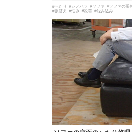
#へたり
#シノハラ
#ソファ
#ソファの張
#張替え
#悩み
#改善
#沈み込み