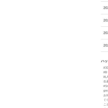
2
2
2
2
ハッ
#
#B 
#L
生
#Sm
gre
お
ぐ
こ