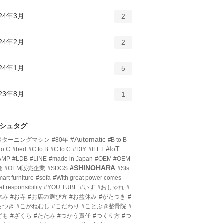
ン
ー
ト
エ
件
024年3月
数
2
リ
ン
ー
ト
エ
件
024年2月
数
2
リ
ン
ー
ト
エ
件
024年1月
数
5
リ
ン
ー
ト
エ
件
023年8月
数
1
リ
ン
ー
ト
数
リ
シュタグ
ー
#Automatic
3Dターニングマシン
#80年
#B to B
数
#IoT
to C
#bed
#C to B
#C to C
#DIY
#IFFT
AMP
#LDB
#LINE
#made in Japan
#OEM
#OEM
#SHINOHARA
産
#OEM販売企業
#SDGS
#Sls
art furniture
#sofa
#With great power comes
at responsibility
#YOU TUBE
#いす
#おしゃれ
#
休み
#お寺
#お店の選び方
#お盆休み
#がたつき
#
らつき
#こがねむし
#こだわり
#ことぶき整骨院
#
ども
#ざくら
#たたみ
#つかう責任
#つくり方
#つ