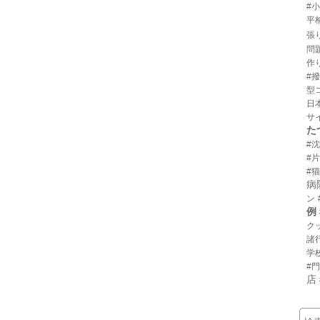
#
平
張
問
作
#
型
日
サ
た
#
#
#猫
病
ン
例
ク
諸
学
#
店