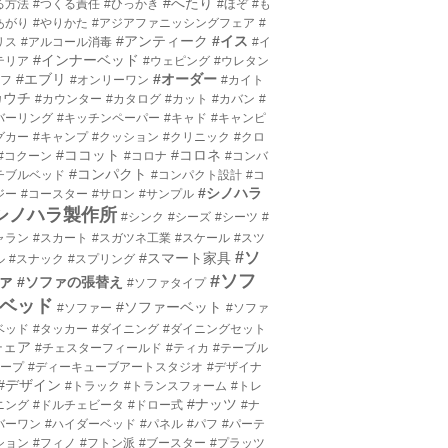
#へたり
る方法
#つくる責任
#ひっかき
#ほぞ
#も
あがり
#やりかた
#アジアファニッシングフェア
#
#アンティーク
#イス
リス
#アルコール消毒
#イ
#インナーベッド
テリア
#ウェピング
#ウレタン
#エブリ
#オーダー
エフ
#オンリーワン
#カイト
カウチ
#カウンター
#カタログ
#カット
#カバン
#
バーリング
#キッチンペーパー
#キャド
#キャンピ
グカー
#キャンプ
#クッション
#クリニック
#クロ
#ココット
#コロネ
#コクーン
#コロナ
#コンバ
#コンパクト
チブルベッド
#コンパクト設計
#コ
#シノハラ
ジー
#コースター
#サロン
#サンプル
シノハラ製作所
#シンク
#シーズ
#シーツ
#
ャラン
#スカート
#スガツネ工業
#スケール
#スツ
#ソ
#スマート家具
ル
#スナック
#スプリング
#ソフ
ァ
#ソファの張替え
#ソファタイプ
ベッド
#ソファーベット
#ソファー
#ソファ
ベッド
#タッカー
#ダイニング
#ダイニングセット
チェア
#チェスターフィールド
#ティカ
#テーブル
テープ
#ディーキューブアートスタジオ
#デザイナ
#デザイン
#トラック
#トランスフォーム
#トレ
#ナッツ
ニング
#ドルチェビータ
#ドロー式
#ナ
バーワン
#ハイダーベッド
#パネル
#パフ
#パーテ
ション
#フィノ
#フトン派
#ブースター
#プラッツ