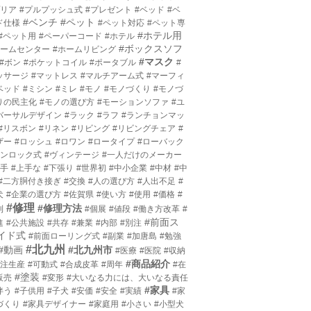
プリア
#プルプッシュ式
#プレゼント
#ベッド
#ベ
#ベンチ
#ペット
ド仕様
#ペット対応
#ペット専
#ホテル用
#ペット用
#ペーパーコード
#ホテル
#ボックスソフ
ホームセンター
#ホームリビング
#マスク
#ボン
#ポケットコイル
#ポータブル
#
ッサージ
#マットレス
#マルチアーム式
#マーフィ
ベッド
#ミシン
#ミレ
#モノ
#モノづくり
#モノづ
りの民主化
#モノの選び方
#モーションソファ
#ユ
バーサルデザイン
#ラック
#ラフ
#ランチョンマッ
#リスボン
#リネン
#リビング
#リビングチェア
#
ザー
#ロッシュ
#ロワン
#ロータイプ
#ローバック
ワンロック式
#ヴィンテージ
#一人だけのメーカー
上手
#上手な
#下張り
#世界初
#中小企業
#中材
#中
#二方胴付き接ぎ
#交換
#人の選び方
#人出不足
#
犬
#企業の選び方
#佐賀県
#使い方
#使用
#価格
#
#修理
#修理方法
利
#個展
#値段
#働き方改革
#
#前面ス
進
#公共施設
#共存
#兼業
#内部
#別注
イド式
#前面ローリング式
#副業
#加唐島
#勉強
#北九州
#動画
#北九州市
#医療
#医院
#収納
#商品紹介
受注生産
#可動式
#合成皮革
#周年
#在
#塗装
販売
#変形
#大いなる力には、大いなる責任
#家具
伴う
#子供用
#子犬
#安価
#安全
#実績
#家
づくり
#家具デザイナー
#家庭用
#小さい
#小型犬