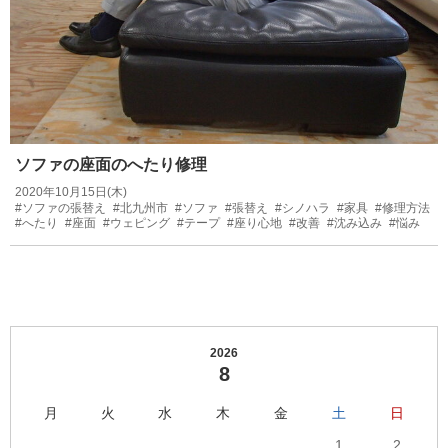
ソファの座面のへたり修理
2020年10月15日(木)
#ソファの張替え
#北九州市
#ソファ
#張替え
#シノハラ
#家具
#修理方法
#へたり
#座面
#ウェピング
#テープ
#座り心地
#改善
#沈み込み
#悩み
2026
8
月
火
水
木
金
土
日
1
2