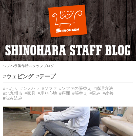
シノハラ製作所スタッフブログ
#ウェピング
#テープ
#へたり
#シノハラ
#ソファ
#ソファの張替え
#修理方法
#北九州市
#家具
#座り心地
#座面
#張替え
#悩み
#改善
#沈み込み