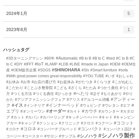
リ
ン
ー
ト
エ
件
2024年1月
数
5
リ
ン
ー
ト
エ
件
2023年8月
数
1
リ
ン
ー
ト
数
リ
ハッシュタグ
ー
#Automatic
#3Dターニングマシン
#80年
#B to B
#B to C
#bed
#C to B
#C
数
#IoT
to C
#DIY
#IFFT
#LAMP
#LDB
#LINE
#made in Japan
#OEM
#OEM生
#SHINOHARA
産
#OEM販売企業
#SDGS
#Sls
#Smart furniture
#sofa
#With great power comes great responsibility
#YOU TUBE
#いす
#おしゃれ
#お休み
#お寺
#お店の選び方
#お盆休み
#がたつき
#ぐらつき
#こがねむし
#こだわり
#ことぶき整骨院
#こども
#ざくら
#たたみ
#つかう責任
#つくり
#へたり
方
#つくる方法
#つくる責任
#ひっかき
#ほぞ
#もりあがり
#やり
#アンティー
かた
#アジアファニッシングフェア
#アリス
#アルコール消毒
ク
#イス
#インナーベッド
#
#インテリア
#ウェピング
#ウレタン
#エフ
エブリ
#オーダー
#カウチ
#オンリーワン
#カイト
#カウンター
#カタロ
グ
#カット
#カバン
#カバーリング
#キッチンペーパー
#キャド
#キャンピン
#ココット
グカー
#キャンプ
#クッション
#クリニック
#クロス
#コクーン
#コロネ
#コンパクト
#コロナ
#コンバーチブルベッド
#コンパクト設計
#
#シノハラ製作
#シノハラ
コージー
#コースター
#サロン
#サンプル