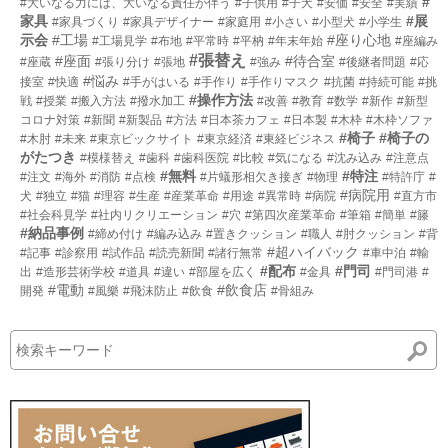
#
#大いなる力には、大いなる責任が伴う
#子供用
#子犬
#安価
#安全
#実績
家具
#展
#家具づくり
#家具デザイナー
#家庭用
#小さい
#小型犬
#小学生
示会
#工場
#座り心地
#工場見学
#布地
#平常時
#平枘
#年末年始
#座編み
#張替え
#座面
#待合室
#座蔵
#張り分け
#張地
#強み
#後継者問題
#応
#悩み
接室
#快適
#手がはいる
#手作り
#手作りマスク
#抗菌
#持続可能
#挑
#操作方法
戦
#授業
#搬入方法
#撥水加工
#改善
#教育
#数学
#新作
#新型
コロナ対策
#新聞
#新製品
#方法
#日本茶カフェ
#日本製
#木枠
#木枠ソファ
#椅子
#椅子の
#木肘
#未来
#東京ビックサイト
#東京経済
#東経ビジネス
がたつき
#模様替え
#歯科
#歯科医院
#比較
#気になる
#沈み込み
#注意点
#無料
#特注
#注文
#海外
#消防
#点検
#片蟻形相欠き接ぎ
#物理
#特許庁
#
#病院用
犬
#独立
#猫
#理容
#生産
#産業革命
#用途
#異常時
#病院
#直方市
#社会科見学
#社内リクリエーション
#穴
#第四次産業革命
#筆箱
#簡単
#籐
#納品事例
#締め付け
#編み込み
#置きクッション
#職人
#肘クッション
#背
#超ハイバック
#記事
#診察用
#試作品
#読売新聞
#諸行無常
#車中泊
#輸
#配布
#門司
出
#造形芸術学校
#道具
#違い
#部屋を広く
#金具
#門司港
#
#電動
#飲食店
開発
#風樂
#飛沫防止
#飲食
#骨組み