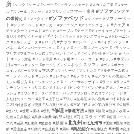
所
#シンク
#シーズ
#シーツ
#ジャラン
#スカート
#スガツネ工業
#スケー
#ソファ
#スマート家具
#ソファ
ル
#スツール
#スナック
#スプリング
#ソファベッド
の張替え
#ソファーベッ
#ソファタイプ
#ソファー
ト
#チェア
#ソファーベッド
#タッカー
#ダイニング
#ダイニングセット
#
チェスターフィールド
#ティカ
#テーブル
#テープ
#ディーキューブアートス
#デザイン
タジオ
#デザイナー
#トラック
#トランスフォーム
#トレーニン
#ナッツ
グ
#ドルチェビータ
#ドロー式
#ナンバーワン
#ハイダーベッド
#
パネル
#パフ
#パーテーション
#フィノ
#フトン派
#ブースター
#プラッツ
#
#ベンチ
#ペッ
プリア
#プルプッシュ式
#プレゼント
#ベッド
#ベッド仕様
ト
#ホテル
#ペット対応
#ペット専用
#ペット用
#ペーパーコード
#ホテル
用
#ボックスソファ
#ホームセンター
#ホームリビング
#ボン
#ポケット
#マスク
コイル
#ポータブル
#マッサージ
#マットレス
#マルチアーム式
#
マーフィーベッド
#ミシン
#ミレ
#モノ
#モノづくり
#モノづくりの民主化
#
モノの選び方
#モーションソファ
#ユニバーサルデザイン
#ラック
#ラフ
#ラ
ンチョンマット
#リスボン
#リネン
#リビング
#リビングチェア
#レザー
#ロ
ッシュ
#ロワン
#ロータイプ
#ローバック
#ワンロック式
#ヴィンテージ
#一
人だけのメーカー
#上手
#上手な
#下張り
#世界初
#中小企業
#中材
#中身
#
二方胴付き接ぎ
#交換
#人の選び方
#人出不足
#仔犬
#企業の選び方
#佐賀県
#修理
#修理方法
#使い方
#使用
#価格
#便利
#個展
#値段
#働き方改革
#
#前面スライド式
先進
#公共施設
#共存
#兼業
#内部
#別注
#前面ローリン
#北九州
#動画
#北九州市
グ式
#副業
#加唐島
#勉強会
#医療
#医院
#収
#商品紹介
#塗装
納
#受注生産
#可動式
#合成皮革
#周年
#在庫販売
#変形