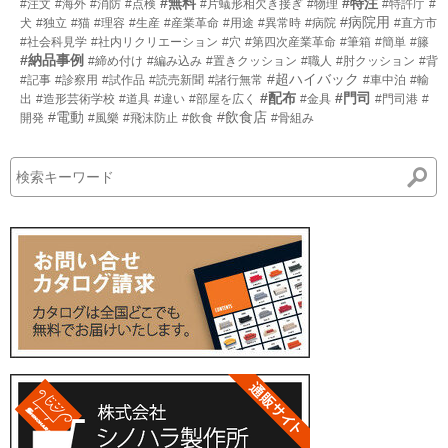
#無料
#特注
#注文
#海外
#消防
#点検
#片蟻形相欠き接ぎ
#物理
#特許庁
#
#病院用
犬
#独立
#猫
#理容
#生産
#産業革命
#用途
#異常時
#病院
#直方市
#社会科見学
#社内リクリエーション
#穴
#第四次産業革命
#筆箱
#簡単
#籐
#納品事例
#締め付け
#編み込み
#置きクッション
#職人
#肘クッション
#背
#超ハイバック
#記事
#診察用
#試作品
#読売新聞
#諸行無常
#車中泊
#輸
#配布
#門司
出
#造形芸術学校
#道具
#違い
#部屋を広く
#金具
#門司港
#
#電動
#飲食店
開発
#風樂
#飛沫防止
#飲食
#骨組み