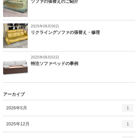
ソファの張替えのご紹介
2025年08月06日
リクライングソファの張替え・修理
2025年08月02日
特注ソファベッドの事例
アーカイブ
エ
件
2026年5月
1
ン
ト
エ
件
2025年12月
1
リ
ン
ー
ト