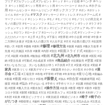
#ベンチ
#ペッ
プリア
#プルプッシュ式
#プレゼント
#ベッド
#ベッド仕様
ト
#ホテル
#ペット対応
#ペット専用
#ペット用
#ペーパーコード
#ホテル
用
#ボックスソファ
#ホームセンター
#ホームリビング
#ボン
#ポケット
#マスク
コイル
#ポータブル
#マッサージ
#マットレス
#マルチアーム式
#
マーフィーベッド
#ミシン
#ミレ
#モノ
#モノづくり
#モノづくりの民主化
#
モノの選び方
#モーションソファ
#ユニバーサルデザイン
#ラック
#ラフ
#ラ
ンチョンマット
#リスボン
#リネン
#リビング
#リビングチェア
#レザー
#ロ
ッシュ
#ロワン
#ロータイプ
#ローバック
#ワンロック式
#ヴィンテージ
#一
人だけのメーカー
#上手
#上手な
#下張り
#世界初
#中小企業
#中材
#中身
#
二方胴付き接ぎ
#交換
#人の選び方
#人出不足
#仔犬
#企業の選び方
#佐賀県
#修理
#修理方法
#使い方
#使用
#価格
#便利
#個展
#値段
#働き方改革
#
#前面スライド式
先進
#公共施設
#共存
#兼業
#内部
#別注
#前面ローリン
#北九州
#動画
#北九州市
グ式
#副業
#加唐島
#勉強会
#医療
#医院
#収
#商品紹介
#塗装
納
#受注生産
#可動式
#合成皮革
#周年
#在庫販売
#変形
#
#大いなる力には、大いなる責任が伴う
#子供用
#子犬
#安価
#安全
#実績
家具
#展
#家具づくり
#家具デザイナー
#家庭用
#小さい
#小型犬
#小学生
示会
#工場
#座り心地
#工場見学
#布地
#平常時
#平枘
#年末年始
#座編み
#張替え
#座面
#待合室
#座蔵
#張り分け
#張地
#強み
#後継者問題
#応
#悩み
接室
#快適
#手がはいる
#手作り
#手作りマスク
#抗菌
#持続可能
#挑
#操作方法
戦
#授業
#搬入方法
#撥水加工
#改善
#教育
#数学
#新作
#新型
コロナ対策
#新聞
#新製品
#方法
#日本茶カフェ
#日本製
#木枠
#木枠ソファ
#椅子
#椅子の
#木肘
#未来
#東京ビックサイト
#東京経済
#東経ビジネス
がたつき
#模様替え
#歯科
#歯科医院
#比較
#気になる
#沈み込み
#注意点