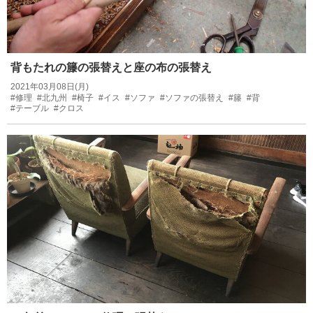
背もたれの籐の張替えと座の布の張替え
2021年03月08日(月)
#修理
#北九州
#椅子
#イス
#ソファ
#ソファの張替え
#籐
#背
#テーブル
#クロス