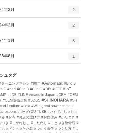
ン
ー
ト
エ
件
024年3月
数
2
リ
ン
ー
ト
エ
件
024年2月
数
2
リ
ン
ー
ト
エ
件
024年1月
数
5
リ
ン
ー
ト
エ
件
023年8月
数
1
リ
ン
ー
ト
数
リ
シュタグ
ー
#Automatic
3Dターニングマシン
#80年
#B to B
数
#IoT
to C
#bed
#C to B
#C to C
#DIY
#IFFT
AMP
#LDB
#LINE
#made in Japan
#OEM
#OEM
#SHINOHARA
産
#OEM販売企業
#SDGS
#Sls
art furniture
#sofa
#With great power comes
at responsibility
#YOU TUBE
#いす
#おしゃれ
#
休み
#お寺
#お店の選び方
#お盆休み
#がたつき
#
らつき
#こがねむし
#こだわり
#ことぶき整骨院
#
ども
#ざくら
#たたみ
#つかう責任
#つくり方
#つ