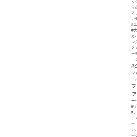
く
り
ア
ン
#
#
カ
ン
ス
ー
ー
#
ジ
ー
フ
ァ
ー
#
#
ー
ー
ン
ー