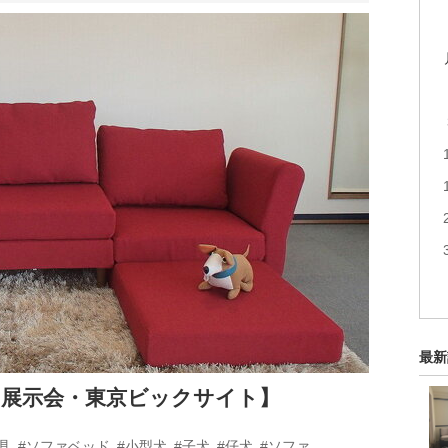
最新
【展示会・東京ビックサイト】
具
#ソファベッド
#小型犬
#子犬
#仔犬
#ソファ