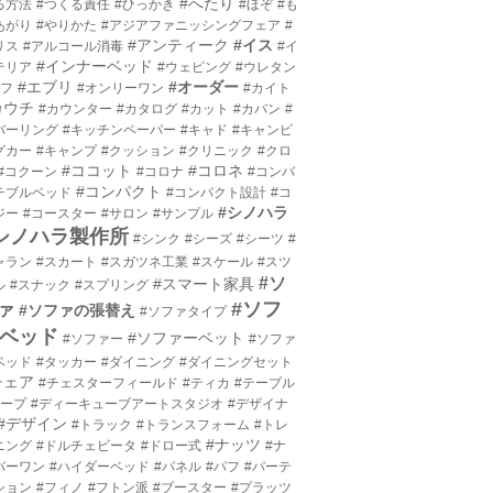
#へたり
る方法
#つくる責任
#ひっかき
#ほぞ
#も
あがり
#やりかた
#アジアファニッシングフェア
#
#アンティーク
#イス
リス
#アルコール消毒
#イ
#インナーベッド
テリア
#ウェピング
#ウレタン
#エブリ
#オーダー
エフ
#オンリーワン
#カイト
カウチ
#カウンター
#カタログ
#カット
#カバン
#
バーリング
#キッチンペーパー
#キャド
#キャンピ
グカー
#キャンプ
#クッション
#クリニック
#クロ
#ココット
#コロネ
#コクーン
#コロナ
#コンバ
#コンパクト
チブルベッド
#コンパクト設計
#コ
#シノハラ
ジー
#コースター
#サロン
#サンプル
シノハラ製作所
#シンク
#シーズ
#シーツ
#
ャラン
#スカート
#スガツネ工業
#スケール
#スツ
#ソ
#スマート家具
ル
#スナック
#スプリング
#ソフ
ァ
#ソファの張替え
#ソファタイプ
ベッド
#ソファーベット
#ソファー
#ソファ
ベッド
#タッカー
#ダイニング
#ダイニングセット
チェア
#チェスターフィールド
#ティカ
#テーブル
テープ
#ディーキューブアートスタジオ
#デザイナ
#デザイン
#トラック
#トランスフォーム
#トレ
#ナッツ
ニング
#ドルチェビータ
#ドロー式
#ナ
バーワン
#ハイダーベッド
#パネル
#パフ
#パーテ
ション
#フィノ
#フトン派
#ブースター
#プラッツ