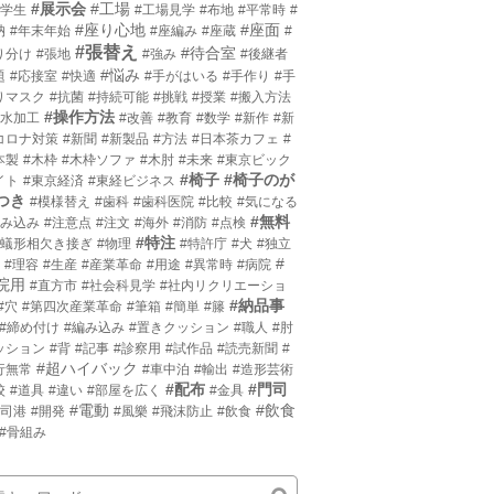
#展示会
#工場
小学生
#工場見学
#布地
#平常時
#
#座り心地
#座面
枘
#年末年始
#座編み
#座蔵
#
#張替え
#待合室
り分け
#張地
#強み
#後継者
#悩み
題
#応接室
#快適
#手がはいる
#手作り
#手
りマスク
#抗菌
#持続可能
#挑戦
#授業
#搬入方法
#操作方法
撥水加工
#改善
#教育
#数学
#新作
#新
コロナ対策
#新聞
#新製品
#方法
#日本茶カフェ
#
本製
#木枠
#木枠ソファ
#木肘
#未来
#東京ビック
#椅子
#椅子のが
イト
#東京経済
#東経ビジネス
つき
#模様替え
#歯科
#歯科医院
#比較
#気になる
#無料
沈み込み
#注意点
#注文
#海外
#消防
#点検
#特注
片蟻形相欠き接ぎ
#物理
#特許庁
#犬
#独立
#
#理容
#生産
#産業革命
#用途
#異常時
#病院
院用
#直方市
#社会科見学
#社内リクリエーショ
#納品事
#穴
#第四次産業革命
#筆箱
#簡単
#籐
#締め付け
#編み込み
#置きクッション
#職人
#肘
ッション
#背
#記事
#診察用
#試作品
#読売新聞
#
#超ハイバック
行無常
#車中泊
#輸出
#造形芸術
#配布
#門司
校
#道具
#違い
#部屋を広く
#金具
#電動
#飲食
門司港
#開発
#風樂
#飛沫防止
#飲食
#骨組み