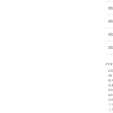
2
2
2
2
ハッ
#
#B 
#L
生
#Sm
gre
お
ぐ
こ