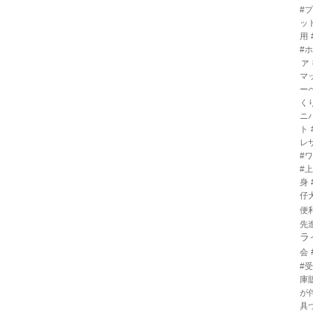
#
ッ
用
#
ァ
マ
ー
く
ニ
ト
レ
#
#
身
仔
便
先
ラ
会
#
庫
が
具