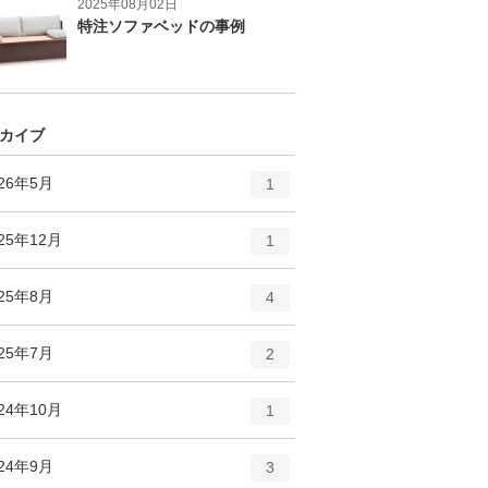
2025年08月02日
特注ソファベッドの事例
カイブ
エ
件
026年5月
1
ン
ト
エ
件
25年12月
1
リ
ン
ー
ト
エ
件
025年8月
数
4
リ
ン
ー
ト
エ
件
025年7月
数
2
リ
ン
ー
ト
エ
件
24年10月
数
1
リ
ン
ー
ト
エ
件
024年9月
数
3
リ