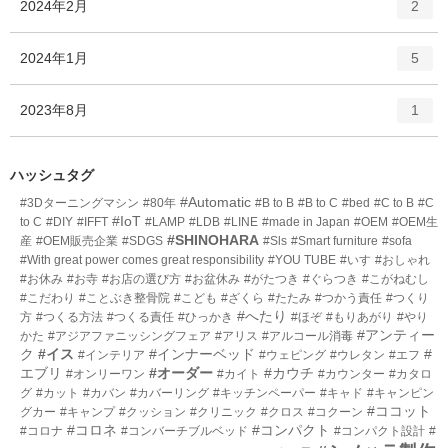
エ
件
2024年2月
数
2
リ
ン
ー
ト
エ
件
2024年1月
数
5
リ
ン
ー
ト
エ
件
2023年8月
数
1
リ
ン
ー
ト
数
リ
ハッシュタグ
ー
#Automatic
#3Dターニングマシン
#80年
#B to B
#B to C
#bed
#C to B
#C
数
#IoT
to C
#DIY
#IFFT
#LAMP
#LDB
#LINE
#made in Japan
#OEM
#OEM生
#SHINOHARA
産
#OEM販売企業
#SDGS
#Sls
#Smart furniture
#sofa
#With great power comes great responsibility
#YOU TUBE
#いす
#おしゃれ
#お休み
#お寺
#お店の選び方
#お盆休み
#がたつき
#ぐらつき
#こがねむし
#こだわり
#ことぶき整骨院
#こども
#ざくら
#たたみ
#つかう責任
#つくり
#へたり
方
#つくる方法
#つくる責任
#ひっかき
#ほぞ
#もりあがり
#やり
#アンティー
かた
#アジアファニッシングフェア
#アリス
#アルコール消毒
ク
#イス
#インナーベッド
#
#インテリア
#ウェピング
#ウレタン
#エフ
エブリ
#オーダー
#カウチ
#オンリーワン
#カイト
#カウンター
#カタロ
グ
#カット
#カバン
#カバーリング
#キッチンペーパー
#キャド
#キャンピン
#ココット
グカー
#キャンプ
#クッション
#クリニック
#クロス
#コクーン
#コロネ
#コンパクト
#コロナ
#コンバーチブルベッド
#コンパクト設計
#