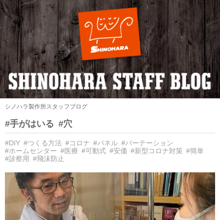
シノハラ製作所スタッフブログ
#手がはいる
#穴
#DIY
#つくる方法
#コロナ
#パネル
#パーテーション
#ホームセンター
#医療
#可動式
#安価
#新型コロナ対策
#簡単
#診察用
#飛沫防止