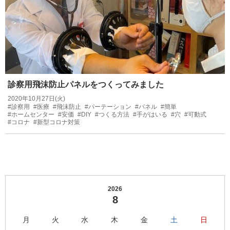
診察用飛沫防止パネルをつくってみました
2020年10月27日(火)
#診察用
#医療
#飛沫防止
#パーテーション
#パネル
#簡単
#ホームセンター
#安価
#DIY
#つくる方法
#手がはいる
#穴
#可動式
#コロナ
#新型コロナ対策
2026
8
月
火
水
木
金
土
日