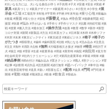
#
#大いなる力には、大いなる責任が伴う
#子供用
#子犬
#安価
#安全
#実績
家具
#展
#家具づくり
#家具デザイナー
#家庭用
#小さい
#小型犬
#小学生
示会
#工場
#座り心地
#工場見学
#布地
#平常時
#平枘
#年末年始
#座編み
#張替え
#座面
#待合室
#座蔵
#張り分け
#張地
#強み
#後継者問題
#応
#悩み
接室
#快適
#手がはいる
#手作り
#手作りマスク
#抗菌
#持続可能
#挑
#操作方法
戦
#授業
#搬入方法
#撥水加工
#改善
#教育
#数学
#新作
#新型
コロナ対策
#新聞
#新製品
#方法
#日本茶カフェ
#日本製
#木枠
#木枠ソファ
#椅子
#椅子の
#木肘
#未来
#東京ビックサイト
#東京経済
#東経ビジネス
がたつき
#模様替え
#歯科
#歯科医院
#比較
#気になる
#沈み込み
#注意点
#無料
#特注
#注文
#海外
#消防
#点検
#片蟻形相欠き接ぎ
#物理
#特許庁
#
#病院用
犬
#独立
#猫
#理容
#生産
#産業革命
#用途
#異常時
#病院
#直方市
#社会科見学
#社内リクリエーション
#穴
#第四次産業革命
#筆箱
#簡単
#籐
#納品事例
#締め付け
#編み込み
#置きクッション
#職人
#肘クッション
#背
#超ハイバック
#記事
#診察用
#試作品
#読売新聞
#諸行無常
#車中泊
#輸
#配布
#門司
出
#造形芸術学校
#道具
#違い
#部屋を広く
#金具
#門司港
#
#電動
#飲食店
開発
#風樂
#飛沫防止
#飲食
#骨組み