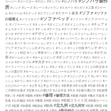
#シノハラ製作
#シノハラ
コージー
#コースター
#サロン
#サンプル
所
#シンク
#シーズ
#シーツ
#ジャラン
#スカート
#スガツネ工業
#スケー
#ソファ
#スマート家具
#ソファ
ル
#スツール
#スナック
#スプリング
#ソファベッド
の張替え
#ソファーベッ
#ソファタイプ
#ソファー
ト
#チェア
#ソファーベッド
#タッカー
#ダイニング
#ダイニングセット
#
チェスターフィールド
#ティカ
#テーブル
#テープ
#ディーキューブアートス
#デザイン
タジオ
#デザイナー
#トラック
#トランスフォーム
#トレーニン
#ナッツ
グ
#ドルチェビータ
#ドロー式
#ナンバーワン
#ハイダーベッド
#
パネル
#パフ
#パーテーション
#フィノ
#フトン派
#ブースター
#プラッツ
#
#ベンチ
#ペッ
プリア
#プルプッシュ式
#プレゼント
#ベッド
#ベッド仕様
ト
#ホテル
#ペット対応
#ペット専用
#ペット用
#ペーパーコード
#ホテル
用
#ボックスソファ
#ホームセンター
#ホームリビング
#ボン
#ポケット
#マスク
コイル
#ポータブル
#マッサージ
#マットレス
#マルチアーム式
#
マーフィーベッド
#ミシン
#ミレ
#モノ
#モノづくり
#モノづくりの民主化
#
モノの選び方
#モーションソファ
#ユニバーサルデザイン
#ラック
#ラフ
#ラ
ンチョンマット
#リスボン
#リネン
#リビング
#リビングチェア
#レザー
#ロ
ッシュ
#ロワン
#ロータイプ
#ローバック
#ワンロック式
#ヴィンテージ
#一
人だけのメーカー
#上手
#上手な
#下張り
#世界初
#中小企業
#中材
#中身
#
二方胴付き接ぎ
#交換
#人の選び方
#人出不足
#仔犬
#企業の選び方
#佐賀県
#修理
#修理方法
#使い方
#使用
#価格
#便利
#個展
#値段
#働き方改革
#
#前面スライド式
先進
#公共施設
#共存
#兼業
#内部
#別注
#前面ローリン
#北九州
#動画
#北九州市
グ式
#副業
#加唐島
#勉強会
#医療
#医院
#収
#商品紹介
#塗装
納
#受注生産
#可動式
#合成皮革
#周年
#在庫販売
#変形