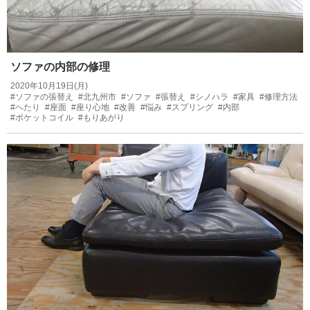
ソファの内部の修理
2020年10月19日(月)
#ソファの張替え
#北九州市
#ソファ
#張替え
#シノハラ
#家具
#修理方法
#へたり
#座面
#座り心地
#改善
#悩み
#スプリング
#内部
#ポケットコイル
#もりあがり