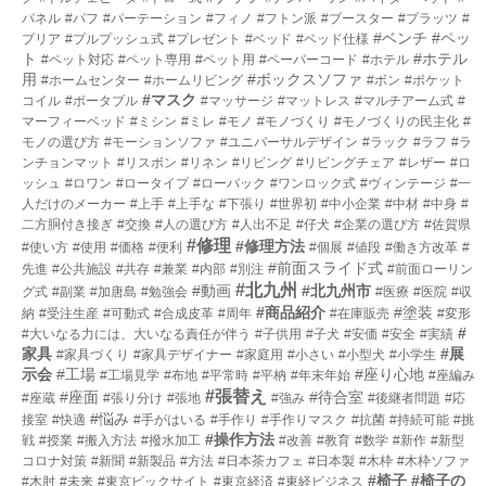
パネル
#パフ
#パーテーション
#フィノ
#フトン派
#ブースター
#プラッツ
#
#ベンチ
#ペッ
プリア
#プルプッシュ式
#プレゼント
#ベッド
#ベッド仕様
ト
#ホテル
#ペット対応
#ペット専用
#ペット用
#ペーパーコード
#ホテル
用
#ボックスソファ
#ホームセンター
#ホームリビング
#ボン
#ポケット
#マスク
コイル
#ポータブル
#マッサージ
#マットレス
#マルチアーム式
#
マーフィーベッド
#ミシン
#ミレ
#モノ
#モノづくり
#モノづくりの民主化
#
モノの選び方
#モーションソファ
#ユニバーサルデザイン
#ラック
#ラフ
#ラ
ンチョンマット
#リスボン
#リネン
#リビング
#リビングチェア
#レザー
#ロ
ッシュ
#ロワン
#ロータイプ
#ローバック
#ワンロック式
#ヴィンテージ
#一
人だけのメーカー
#上手
#上手な
#下張り
#世界初
#中小企業
#中材
#中身
#
二方胴付き接ぎ
#交換
#人の選び方
#人出不足
#仔犬
#企業の選び方
#佐賀県
#修理
#修理方法
#使い方
#使用
#価格
#便利
#個展
#値段
#働き方改革
#
#前面スライド式
先進
#公共施設
#共存
#兼業
#内部
#別注
#前面ローリン
#北九州
#動画
#北九州市
グ式
#副業
#加唐島
#勉強会
#医療
#医院
#収
#商品紹介
#塗装
納
#受注生産
#可動式
#合成皮革
#周年
#在庫販売
#変形
#
#大いなる力には、大いなる責任が伴う
#子供用
#子犬
#安価
#安全
#実績
家具
#展
#家具づくり
#家具デザイナー
#家庭用
#小さい
#小型犬
#小学生
示会
#工場
#座り心地
#工場見学
#布地
#平常時
#平枘
#年末年始
#座編み
#張替え
#座面
#待合室
#座蔵
#張り分け
#張地
#強み
#後継者問題
#応
#悩み
接室
#快適
#手がはいる
#手作り
#手作りマスク
#抗菌
#持続可能
#挑
#操作方法
戦
#授業
#搬入方法
#撥水加工
#改善
#教育
#数学
#新作
#新型
コロナ対策
#新聞
#新製品
#方法
#日本茶カフェ
#日本製
#木枠
#木枠ソファ
#椅子
#椅子の
#木肘
#未来
#東京ビックサイト
#東京経済
#東経ビジネス