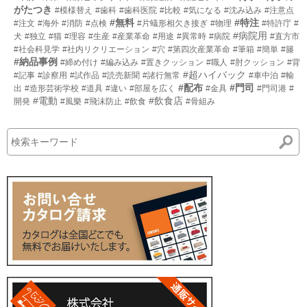
がたつき
#模様替え
#歯科
#歯科医院
#比較
#気になる
#沈み込み
#注意点
#無料
#特注
#注文
#海外
#消防
#点検
#片蟻形相欠き接ぎ
#物理
#特許庁
#
#病院用
犬
#独立
#猫
#理容
#生産
#産業革命
#用途
#異常時
#病院
#直方市
#社会科見学
#社内リクリエーション
#穴
#第四次産業革命
#筆箱
#簡単
#籐
#納品事例
#締め付け
#編み込み
#置きクッション
#職人
#肘クッション
#背
#超ハイバック
#記事
#診察用
#試作品
#読売新聞
#諸行無常
#車中泊
#輸
#配布
#門司
出
#造形芸術学校
#道具
#違い
#部屋を広く
#金具
#門司港
#
#電動
#飲食店
開発
#風樂
#飛沫防止
#飲食
#骨組み