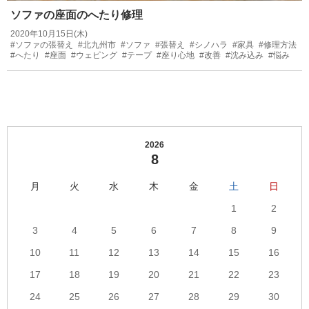
ソファの座面のへたり修理
2020年10月15日(木)
#ソファの張替え
#北九州市
#ソファ
#張替え
#シノハラ
#家具
#修理方法
#へたり
#座面
#ウェピング
#テープ
#座り心地
#改善
#沈み込み
#悩み
2026
8
月
火
水
木
金
土
日
1
2
3
4
5
6
7
8
9
10
11
12
13
14
15
16
17
18
19
20
21
22
23
24
25
26
27
28
29
30