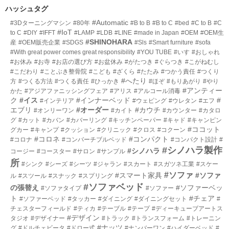
数
リ
ハッシュタグ
ー
#Automatic
#3Dターニングマシン
#80年
#B to B
#B to C
#bed
#C to B
#C
数
#IoT
to C
#DIY
#IFFT
#LAMP
#LDB
#LINE
#made in Japan
#OEM
#OEM生
#SHINOHARA
産
#OEM販売企業
#SDGS
#Sls
#Smart furniture
#sofa
#With great power comes great responsibility
#YOU TUBE
#いす
#おしゃれ
#お休み
#お寺
#お店の選び方
#お盆休み
#がたつき
#ぐらつき
#こがねむし
#こだわり
#ことぶき整骨院
#こども
#ざくら
#たたみ
#つかう責任
#つくり
#へたり
方
#つくる方法
#つくる責任
#ひっかき
#ほぞ
#もりあがり
#やり
#アンティー
かた
#アジアファニッシングフェア
#アリス
#アルコール消毒
ク
#イス
#インナーベッド
#
#インテリア
#ウェピング
#ウレタン
#エフ
エブリ
#オーダー
#カウチ
#オンリーワン
#カイト
#カウンター
#カタロ
グ
#カット
#カバン
#カバーリング
#キッチンペーパー
#キャド
#キャンピン
#ココット
グカー
#キャンプ
#クッション
#クリニック
#クロス
#コクーン
#コロネ
#コンパクト
#コロナ
#コンバーチブルベッド
#コンパクト設計
#
#シノハラ製作
#シノハラ
コージー
#コースター
#サロン
#サンプル
所
#シンク
#シーズ
#シーツ
#ジャラン
#スカート
#スガツネ工業
#スケー
#ソファ
#スマート家具
#ソファ
ル
#スツール
#スナック
#スプリング
#ソファベッド
の張替え
#ソファーベッ
#ソファタイプ
#ソファー
ト
#チェア
#ソファーベッド
#タッカー
#ダイニング
#ダイニングセット
#
チェスターフィールド
#ティカ
#テーブル
#テープ
#ディーキューブアートス
#デザイン
タジオ
#デザイナー
#トラック
#トランスフォーム
#トレーニン
#ナッツ
グ
#ドルチェビータ
#ドロー式
#ナンバーワン
#ハイダーベッド
#