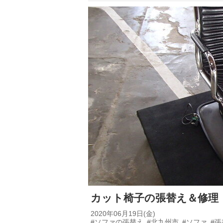
カット椅子の張替え＆修理
2020年06月19日(金)
#ソファの張替え
#北九州市
#ソファ
#張