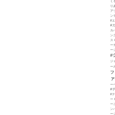
く
り
ア
ン
#
#
カ
ン
ス
ー
ー
#
ジ
ー
フ
ァ
ー
#
#
ー
ー
ン
ー