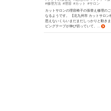
#修理方法
#理容
#カット
#サロン
カットサロンの理容椅子の張替え修理のご
なるようです。 【北九州市 カットサロン
思えないくらいまだまだしっかりと動きます。
ビングテープが伸び切っていて、...