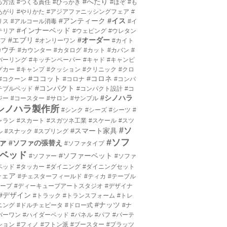
#へたり
る方法
#つくる責任
#ひっかき
#ほぞ
#も
あがり
#やりかた
#アジアファニッシングフェア
#
#アンティーク
#イス
リス
#アルコール消毒
#イ
#インナーベッド
テリア
#ウェピング
#ウレタン
#エブリ
#オーダー
エフ
#オンリーワン
#カイト
カウチ
#カウンター
#カタログ
#カット
#カバン
#
バーリング
#キッチンペーパー
#キャド
#キャンピ
グカー
#キャンプ
#クッション
#クリニック
#クロ
#ココット
#コロネ
#コクーン
#コロナ
#コンバ
#コンパクト
チブルベッド
#コンパクト設計
#コ
#シノハラ
ジー
#コースター
#サロン
#サンプル
シノハラ製作所
#シンク
#シーズ
#シーツ
#
ャラン
#スカート
#スガツネ工業
#スケール
#スツ
#ソ
#スマート家具
ル
#スナック
#スプリング
#ソフ
ァ
#ソファの張替え
#ソファタイプ
ベッド
#ソファーベット
#ソファー
#ソファ
ベッド
#タッカー
#ダイニング
#ダイニングセット
チェア
#チェスターフィールド
#ティカ
#テーブル
テープ
#ディーキューブアートスタジオ
#デザイナ
#デザイン
#トラック
#トランスフォーム
#トレ
#ナッツ
ニング
#ドルチェビータ
#ドロー式
#ナ
バーワン
#ハイダーベッド
#パネル
#パフ
#パーテ
ション
#フィノ
#フトン派
#ブースター
#プラッツ