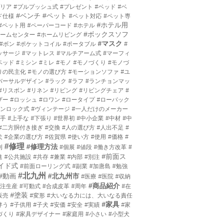
プリア
#プルプッシュ式
#プレゼント
#ベッド
#ベ
#ベンチ
#ペット
ド仕様
#ペット対応
#ペット専
#ホテル用
#ペット用
#ペーパーコード
#ホテル
#ボックスソフ
ホームセンター
#ホームリビング
#マスク
#ボン
#ポケットコイル
#ポータブル
#
ッサージ
#マットレス
#マルチアーム式
#マーフィ
ベッド
#ミシン
#ミレ
#モノ
#モノづくり
#モノづ
りの民主化
#モノの選び方
#モーションソファ
#ユ
バーサルデザイン
#ラック
#ラフ
#ランチョンマッ
#リスボン
#リネン
#リビング
#リビングチェア
#
ザー
#ロッシュ
#ロワン
#ロータイプ
#ローバック
ワンロック式
#ヴィンテージ
#一人だけのメーカー
上手
#上手な
#下張り
#世界初
#中小企業
#中材
#中
#二方胴付き接ぎ
#交換
#人の選び方
#人出不足
#
犬
#企業の選び方
#佐賀県
#使い方
#使用
#価格
#
#修理
#修理方法
利
#個展
#値段
#働き方改革
#
#前面ス
進
#公共施設
#共存
#兼業
#内部
#別注
イド式
#前面ローリング式
#副業
#加唐島
#勉強
#北九州
#動画
#北九州市
#医療
#医院
#収納
#商品紹介
受注生産
#可動式
#合成皮革
#周年
#在
#塗装
販売
#変形
#大いなる力には、大いなる責任
#家具
伴う
#子供用
#子犬
#安価
#安全
#実績
#家
づくり
#家具デザイナー
#家庭用
#小さい
#小型犬