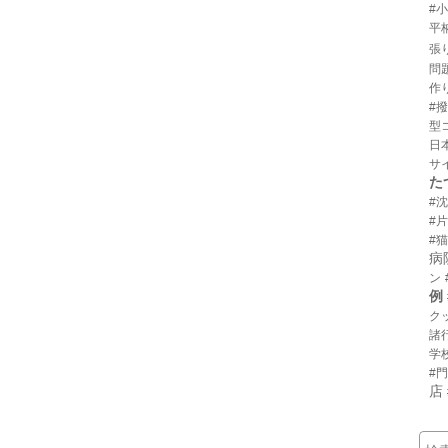
#
平
張
問
作
#
型
日
サ
た
#
#
#猫
病
ン
例
ク
諸
学
#
店