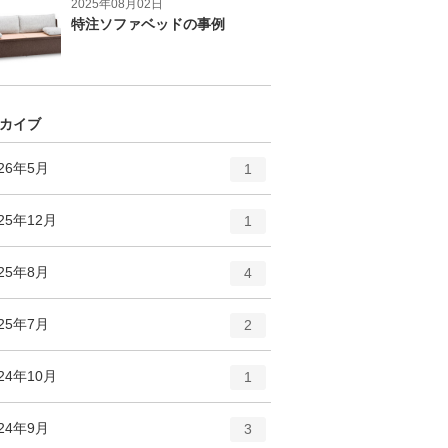
2025年08月02日
特注ソファベッドの事例
カイブ
エ
件
026年5月
1
ン
ト
エ
件
25年12月
1
リ
ン
ー
ト
エ
件
025年8月
数
4
リ
ン
ー
ト
エ
件
025年7月
数
2
リ
ン
ー
ト
エ
件
24年10月
数
1
リ
ン
ー
ト
エ
件
024年9月
数
3
リ