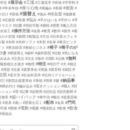
#展示会
#工場
小学生
#工場見学
#布地
#平常時
#
#座り心地
#座面
枘
#年末年始
#座編み
#座蔵
#
#張替え
#待合室
り分け
#張地
#強み
#後継者
#悩み
題
#応接室
#快適
#手がはいる
#手作り
#手
りマスク
#抗菌
#持続可能
#挑戦
#授業
#搬入方法
#操作方法
撥水加工
#改善
#教育
#数学
#新作
#新
コロナ対策
#新聞
#新製品
#方法
#日本茶カフェ
#
本製
#木枠
#木枠ソファ
#木肘
#未来
#東京ビック
#椅子
#椅子のが
イト
#東京経済
#東経ビジネス
つき
#模様替え
#歯科
#歯科医院
#比較
#気になる
#無料
沈み込み
#注意点
#注文
#海外
#消防
#点検
#特注
片蟻形相欠き接ぎ
#物理
#特許庁
#犬
#独立
#
#理容
#生産
#産業革命
#用途
#異常時
#病院
院用
#直方市
#社会科見学
#社内リクリエーショ
#納品事
#穴
#第四次産業革命
#筆箱
#簡単
#籐
#締め付け
#編み込み
#置きクッション
#職人
#肘
ッション
#背
#記事
#診察用
#試作品
#読売新聞
#
#超ハイバック
行無常
#車中泊
#輸出
#造形芸術
#配布
#門司
校
#道具
#違い
#部屋を広く
#金具
#電動
#飲食
門司港
#開発
#風樂
#飛沫防止
#飲食
#骨組み