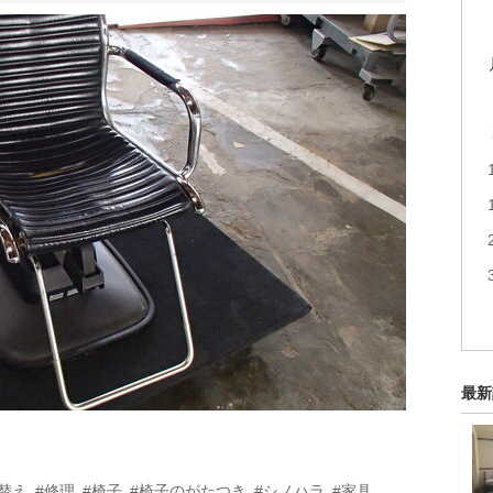
最新
替え
#修理
#椅子
#椅子のがたつき
#シノハラ
#家具