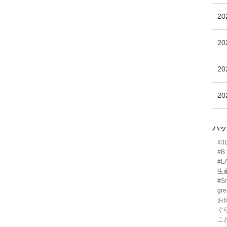
2
2
2
2
ハッ
#
#B 
#L
生
#Sm
gre
お
ぐ
こ