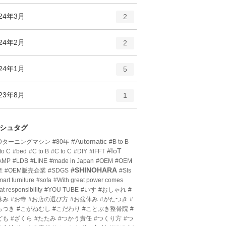
ン
ー
ト
エ
件
024年3月
数
2
リ
ン
ー
ト
エ
件
024年2月
数
2
リ
ン
ー
ト
エ
件
024年1月
数
5
リ
ン
ー
ト
エ
件
023年8月
数
1
リ
ン
ー
ト
数
リ
シュタグ
ー
#Automatic
3Dターニングマシン
#80年
#B to B
数
#IoT
to C
#bed
#C to B
#C to C
#DIY
#IFFT
AMP
#LDB
#LINE
#made in Japan
#OEM
#OEM
#SHINOHARA
産
#OEM販売企業
#SDGS
#Sls
art furniture
#sofa
#With great power comes
at responsibility
#YOU TUBE
#いす
#おしゃれ
#
休み
#お寺
#お店の選び方
#お盆休み
#がたつき
#
らつき
#こがねむし
#こだわり
#ことぶき整骨院
#
ども
#ざくら
#たたみ
#つかう責任
#つくり方
#つ