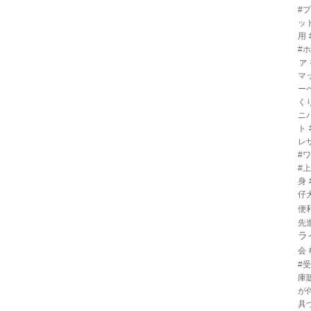
#
ッ
用
#
ァ
マ
ー
く
ニ
ト
レ
#
#
身
仔
便
先
ラ
会
#
庫
が
具