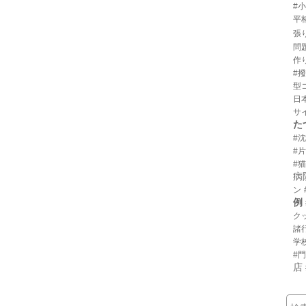
#
平
張
問
作
#
型
日
サ
た
#
#
#猫
病
ン
例
ク
諸
学
#
店