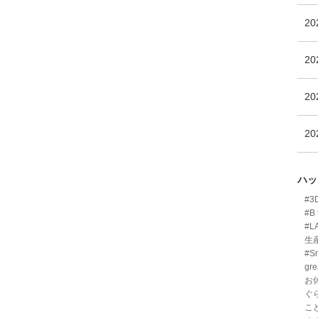
2
2
2
2
ハッ
#
#B 
#L
生
#Sm
gre
お
ぐ
こ