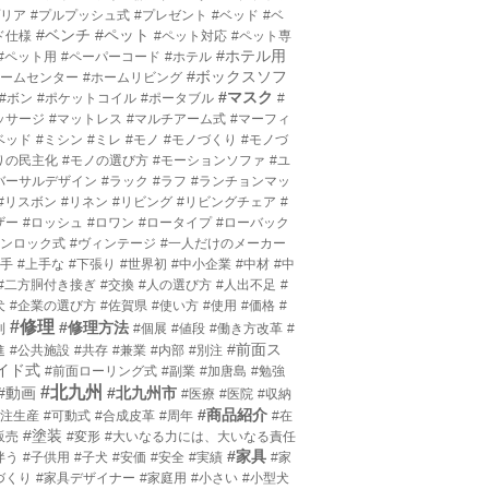
プリア
#プルプッシュ式
#プレゼント
#ベッド
#ベ
#ベンチ
#ペット
ド仕様
#ペット対応
#ペット専
#ホテル用
#ペット用
#ペーパーコード
#ホテル
#ボックスソフ
ホームセンター
#ホームリビング
#マスク
#ボン
#ポケットコイル
#ポータブル
#
ッサージ
#マットレス
#マルチアーム式
#マーフィ
ベッド
#ミシン
#ミレ
#モノ
#モノづくり
#モノづ
りの民主化
#モノの選び方
#モーションソファ
#ユ
バーサルデザイン
#ラック
#ラフ
#ランチョンマッ
#リスボン
#リネン
#リビング
#リビングチェア
#
ザー
#ロッシュ
#ロワン
#ロータイプ
#ローバック
ワンロック式
#ヴィンテージ
#一人だけのメーカー
上手
#上手な
#下張り
#世界初
#中小企業
#中材
#中
#二方胴付き接ぎ
#交換
#人の選び方
#人出不足
#
犬
#企業の選び方
#佐賀県
#使い方
#使用
#価格
#
#修理
#修理方法
利
#個展
#値段
#働き方改革
#
#前面ス
進
#公共施設
#共存
#兼業
#内部
#別注
イド式
#前面ローリング式
#副業
#加唐島
#勉強
#北九州
#動画
#北九州市
#医療
#医院
#収納
#商品紹介
受注生産
#可動式
#合成皮革
#周年
#在
#塗装
販売
#変形
#大いなる力には、大いなる責任
#家具
伴う
#子供用
#子犬
#安価
#安全
#実績
#家
づくり
#家具デザイナー
#家庭用
#小さい
#小型犬