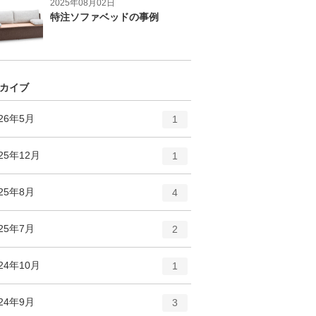
2025年08月02日
特注ソファベッドの事例
カイブ
エ
件
026年5月
1
ン
ト
エ
件
25年12月
1
リ
ン
ー
ト
エ
件
025年8月
数
4
リ
ン
ー
ト
エ
件
025年7月
数
2
リ
ン
ー
ト
エ
件
24年10月
数
1
リ
ン
ー
ト
エ
件
024年9月
数
3
リ