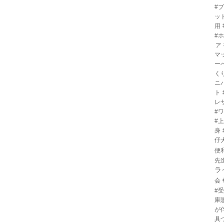
#
ッ
用
#
ァ
マ
ー
く
ニ
ト
レ
#
#
身
仔
便
先
ラ
会
#
庫
が
具