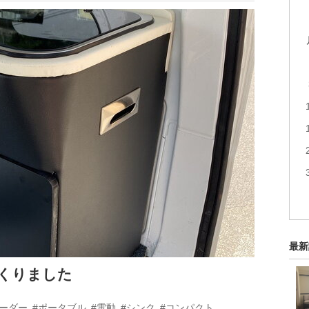
最新
くりました
オーダー
#ポータブル
#電動
#シンク
#コンパクト