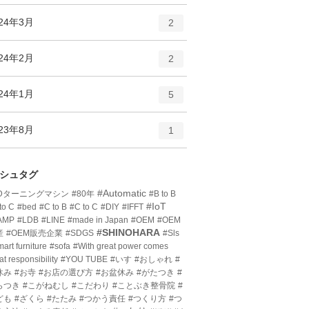
ン
ー
ト
エ
件
024年3月
数
2
リ
ン
ー
ト
エ
件
024年2月
数
2
リ
ン
ー
ト
エ
件
024年1月
数
5
リ
ン
ー
ト
エ
件
023年8月
数
1
リ
ン
ー
ト
数
リ
シュタグ
ー
#Automatic
3Dターニングマシン
#80年
#B to B
数
#IoT
to C
#bed
#C to B
#C to C
#DIY
#IFFT
AMP
#LDB
#LINE
#made in Japan
#OEM
#OEM
#SHINOHARA
産
#OEM販売企業
#SDGS
#Sls
art furniture
#sofa
#With great power comes
at responsibility
#YOU TUBE
#いす
#おしゃれ
#
休み
#お寺
#お店の選び方
#お盆休み
#がたつき
#
らつき
#こがねむし
#こだわり
#ことぶき整骨院
#
ども
#ざくら
#たたみ
#つかう責任
#つくり方
#つ