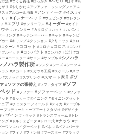
#へたり
る方法
#つくる責任
#ひっかき
#ほぞ
#も
あがり
#やりかた
#アジアファニッシングフェア
#
#アンティーク
#イス
リス
#アルコール消毒
#イ
#インナーベッド
テリア
#ウェピング
#ウレタン
#エブリ
#オーダー
エフ
#オンリーワン
#カイト
カウチ
#カウンター
#カタログ
#カット
#カバン
#
バーリング
#キッチンペーパー
#キャド
#キャンピ
グカー
#キャンプ
#クッション
#クリニック
#クロ
#ココット
#コロネ
#コクーン
#コロナ
#コンバ
#コンパクト
チブルベッド
#コンパクト設計
#コ
#シノハラ
ジー
#コースター
#サロン
#サンプル
シノハラ製作所
#シンク
#シーズ
#シーツ
#
ャラン
#スカート
#スガツネ工業
#スケール
#スツ
#ソ
#スマート家具
ル
#スナック
#スプリング
#ソフ
ァ
#ソファの張替え
#ソファタイプ
ベッド
#ソファーベット
#ソファー
#ソファ
ベッド
#タッカー
#ダイニング
#ダイニングセット
チェア
#チェスターフィールド
#ティカ
#テーブル
テープ
#ディーキューブアートスタジオ
#デザイナ
#デザイン
#トラック
#トランスフォーム
#トレ
#ナッツ
ニング
#ドルチェビータ
#ドロー式
#ナ
バーワン
#ハイダーベッド
#パネル
#パフ
#パーテ
ション
#フィノ
#フトン派
#ブースター
#プラッツ