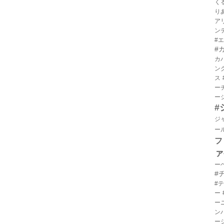
く
り
ア
ン
#
#
カ
ン
ス
ー
ー
#
ジ
ー
フ
ァ
ー
#
#
ー
ー
ン
ー