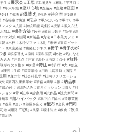
#展示会
#工場
小学生
#工場見学
#布地
#平常時
#
#座り心地
#座面
枘
#年末年始
#座編み
#座蔵
#
#張替え
#待合室
り分け
#張地
#強み
#後継者
#悩み
題
#応接室
#快適
#手がはいる
#手作り
#手
りマスク
#抗菌
#持続可能
#挑戦
#授業
#搬入方法
#操作方法
撥水加工
#改善
#教育
#数学
#新作
#新
コロナ対策
#新聞
#新製品
#方法
#日本茶カフェ
#
本製
#木枠
#木枠ソファ
#木肘
#未来
#東京ビック
#椅子
#椅子のが
イト
#東京経済
#東経ビジネス
つき
#模様替え
#歯科
#歯科医院
#比較
#気になる
#無料
沈み込み
#注意点
#注文
#海外
#消防
#点検
#特注
片蟻形相欠き接ぎ
#物理
#特許庁
#犬
#独立
#
#理容
#生産
#産業革命
#用途
#異常時
#病院
院用
#直方市
#社会科見学
#社内リクリエーショ
#納品事
#穴
#第四次産業革命
#筆箱
#簡単
#籐
#締め付け
#編み込み
#置きクッション
#職人
#肘
ッション
#背
#記事
#診察用
#試作品
#読売新聞
#
#超ハイバック
行無常
#車中泊
#輸出
#造形芸術
#配布
#門司
校
#道具
#違い
#部屋を広く
#金具
#電動
#飲食
門司港
#開発
#風樂
#飛沫防止
#飲食
#骨組み