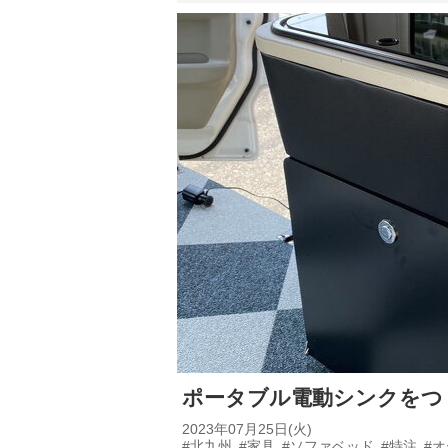
ポータブル電動シンクをつ
2023年07月25日(火)
#北九州
#家具
#ソファベッド
#特注
#