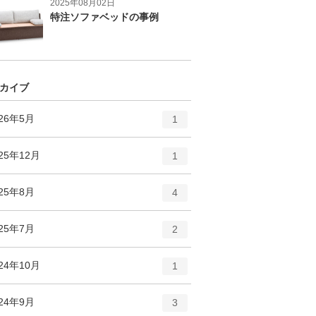
2025年08月02日
特注ソファベッドの事例
カイブ
エ
件
026年5月
1
ン
ト
エ
件
25年12月
1
リ
ン
ー
ト
エ
件
025年8月
数
4
リ
ン
ー
ト
エ
件
025年7月
数
2
リ
ン
ー
ト
エ
件
24年10月
数
1
リ
ン
ー
ト
エ
件
024年9月
数
3
リ