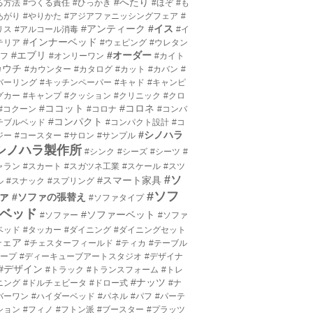
#へたり
る方法
#つくる責任
#ひっかき
#ほぞ
#も
あがり
#やりかた
#アジアファニッシングフェア
#
#アンティーク
#イス
リス
#アルコール消毒
#イ
#インナーベッド
テリア
#ウェピング
#ウレタン
#エブリ
#オーダー
エフ
#オンリーワン
#カイト
カウチ
#カウンター
#カタログ
#カット
#カバン
#
バーリング
#キッチンペーパー
#キャド
#キャンピ
グカー
#キャンプ
#クッション
#クリニック
#クロ
#ココット
#コロネ
#コクーン
#コロナ
#コンバ
#コンパクト
チブルベッド
#コンパクト設計
#コ
#シノハラ
ジー
#コースター
#サロン
#サンプル
シノハラ製作所
#シンク
#シーズ
#シーツ
#
ャラン
#スカート
#スガツネ工業
#スケール
#スツ
#ソ
#スマート家具
ル
#スナック
#スプリング
#ソフ
ァ
#ソファの張替え
#ソファタイプ
ベッド
#ソファーベット
#ソファー
#ソファ
ベッド
#タッカー
#ダイニング
#ダイニングセット
チェア
#チェスターフィールド
#ティカ
#テーブル
テープ
#ディーキューブアートスタジオ
#デザイナ
#デザイン
#トラック
#トランスフォーム
#トレ
#ナッツ
ニング
#ドルチェビータ
#ドロー式
#ナ
バーワン
#ハイダーベッド
#パネル
#パフ
#パーテ
ション
#フィノ
#フトン派
#ブースター
#プラッツ