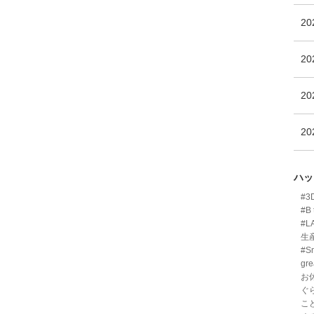
2
2
2
2
ハッ
#
#B 
#L
生
#Sm
gre
お
ぐ
こ