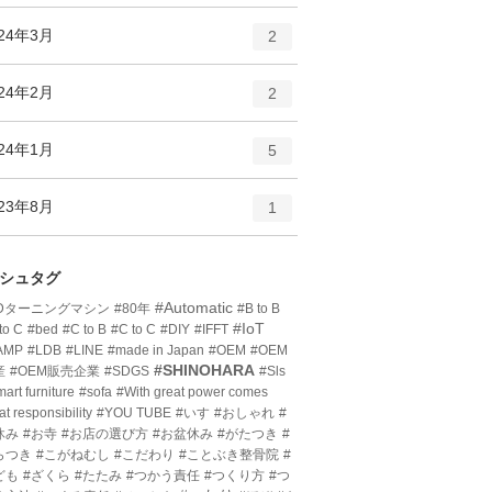
ン
ー
ト
エ
件
024年3月
数
2
リ
ン
ー
ト
エ
件
024年2月
数
2
リ
ン
ー
ト
エ
件
024年1月
数
5
リ
ン
ー
ト
エ
件
023年8月
数
1
リ
ン
ー
ト
数
リ
シュタグ
ー
#Automatic
3Dターニングマシン
#80年
#B to B
数
#IoT
to C
#bed
#C to B
#C to C
#DIY
#IFFT
AMP
#LDB
#LINE
#made in Japan
#OEM
#OEM
#SHINOHARA
産
#OEM販売企業
#SDGS
#Sls
art furniture
#sofa
#With great power comes
at responsibility
#YOU TUBE
#いす
#おしゃれ
#
休み
#お寺
#お店の選び方
#お盆休み
#がたつき
#
らつき
#こがねむし
#こだわり
#ことぶき整骨院
#
ども
#ざくら
#たたみ
#つかう責任
#つくり方
#つ