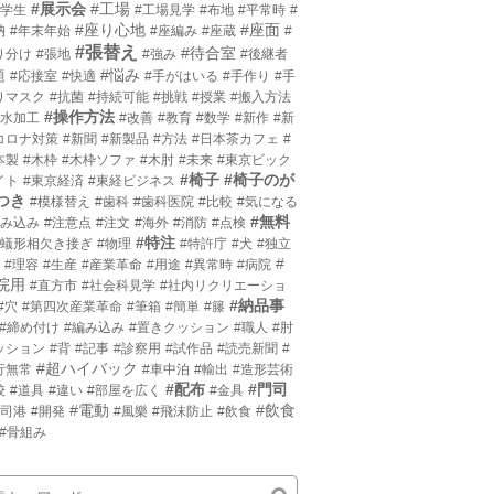
#展示会
#工場
小学生
#工場見学
#布地
#平常時
#
#座り心地
#座面
枘
#年末年始
#座編み
#座蔵
#
#張替え
#待合室
り分け
#張地
#強み
#後継者
#悩み
題
#応接室
#快適
#手がはいる
#手作り
#手
りマスク
#抗菌
#持続可能
#挑戦
#授業
#搬入方法
#操作方法
撥水加工
#改善
#教育
#数学
#新作
#新
コロナ対策
#新聞
#新製品
#方法
#日本茶カフェ
#
本製
#木枠
#木枠ソファ
#木肘
#未来
#東京ビック
#椅子
#椅子のが
イト
#東京経済
#東経ビジネス
つき
#模様替え
#歯科
#歯科医院
#比較
#気になる
#無料
沈み込み
#注意点
#注文
#海外
#消防
#点検
#特注
片蟻形相欠き接ぎ
#物理
#特許庁
#犬
#独立
#
#理容
#生産
#産業革命
#用途
#異常時
#病院
院用
#直方市
#社会科見学
#社内リクリエーショ
#納品事
#穴
#第四次産業革命
#筆箱
#簡単
#籐
#締め付け
#編み込み
#置きクッション
#職人
#肘
ッション
#背
#記事
#診察用
#試作品
#読売新聞
#
#超ハイバック
行無常
#車中泊
#輸出
#造形芸術
#配布
#門司
校
#道具
#違い
#部屋を広く
#金具
#電動
#飲食
門司港
#開発
#風樂
#飛沫防止
#飲食
#骨組み