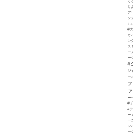
く
り
ア
ン
#
#
カ
ン
ス
ー
ー
#
ジ
ー
フ
ァ
ー
#
#
ー
ー
ン
ー