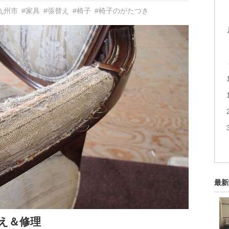
九州市
#家具
#張替え
#椅子
#椅子のがたつき
最新
え＆修理