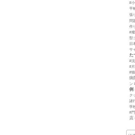
#
平
張
問
作
#
型
日
サ
た
#
#
#猫
病
ン
例
ク
諸
学
#
店