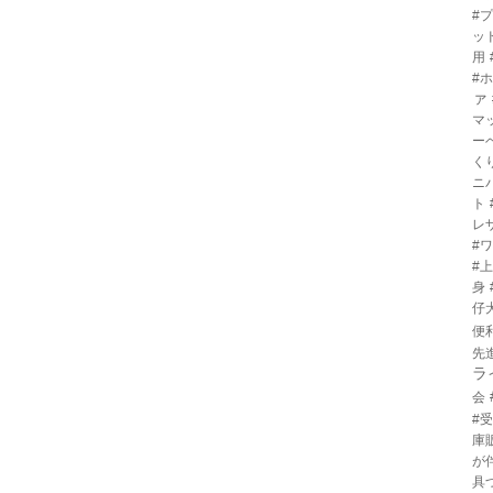
#
ッ
用
#
ァ
マ
ー
く
ニ
ト
レ
#
#
身
仔
便
先
ラ
会
#
庫
が
具