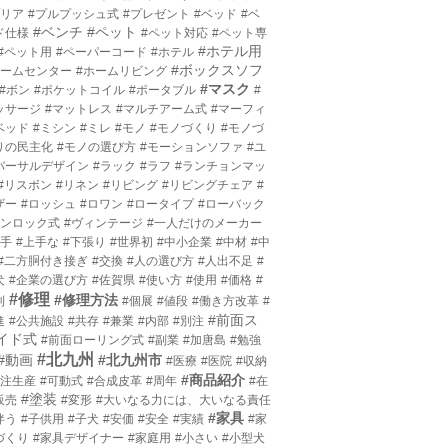
プリア
#プルプッシュ式
#プレゼント
#ベッド
#ベ
#ベンチ
#ペット
ド仕様
#ペット対応
#ペット専
#ホテル用
#ペット用
#ペーパーコード
#ホテル
#ボックスソフ
ホームセンター
#ホームリビング
#マスク
#ボン
#ポケットコイル
#ポータブル
#
ッサージ
#マットレス
#マルチアーム式
#マーフィ
ベッド
#ミシン
#ミレ
#モノ
#モノづくり
#モノづ
りの民主化
#モノの選び方
#モーションソファ
#ユ
バーサルデザイン
#ラック
#ラフ
#ランチョンマッ
#リスボン
#リネン
#リビング
#リビングチェア
#
ザー
#ロッシュ
#ロワン
#ロータイプ
#ローバック
ワンロック式
#ヴィンテージ
#一人だけのメーカー
上手
#上手な
#下張り
#世界初
#中小企業
#中材
#中
#二方胴付き接ぎ
#交換
#人の選び方
#人出不足
#
犬
#企業の選び方
#佐賀県
#使い方
#使用
#価格
#
#修理
#修理方法
利
#個展
#値段
#働き方改革
#
#前面ス
進
#公共施設
#共存
#兼業
#内部
#別注
イド式
#前面ローリング式
#副業
#加唐島
#勉強
#北九州
#動画
#北九州市
#医療
#医院
#収納
#商品紹介
受注生産
#可動式
#合成皮革
#周年
#在
#塗装
販売
#変形
#大いなる力には、大いなる責任
#家具
伴う
#子供用
#子犬
#安価
#安全
#実績
#家
づくり
#家具デザイナー
#家庭用
#小さい
#小型犬