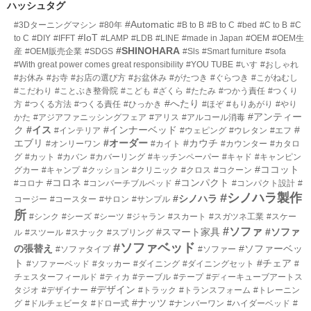
リ
ハッシュタグ
ー
#Automatic
#3Dターニングマシン
#80年
#B to B
#B to C
#bed
#C to B
#C
数
#IoT
to C
#DIY
#IFFT
#LAMP
#LDB
#LINE
#made in Japan
#OEM
#OEM生
#SHINOHARA
産
#OEM販売企業
#SDGS
#Sls
#Smart furniture
#sofa
#With great power comes great responsibility
#YOU TUBE
#いす
#おしゃれ
#お休み
#お寺
#お店の選び方
#お盆休み
#がたつき
#ぐらつき
#こがねむし
#こだわり
#ことぶき整骨院
#こども
#ざくら
#たたみ
#つかう責任
#つくり
#へたり
方
#つくる方法
#つくる責任
#ひっかき
#ほぞ
#もりあがり
#やり
#アンティー
かた
#アジアファニッシングフェア
#アリス
#アルコール消毒
ク
#イス
#インナーベッド
#
#インテリア
#ウェピング
#ウレタン
#エフ
エブリ
#オーダー
#カウチ
#オンリーワン
#カイト
#カウンター
#カタロ
グ
#カット
#カバン
#カバーリング
#キッチンペーパー
#キャド
#キャンピン
#ココット
グカー
#キャンプ
#クッション
#クリニック
#クロス
#コクーン
#コロネ
#コンパクト
#コロナ
#コンバーチブルベッド
#コンパクト設計
#
#シノハラ製作
#シノハラ
コージー
#コースター
#サロン
#サンプル
所
#シンク
#シーズ
#シーツ
#ジャラン
#スカート
#スガツネ工業
#スケー
#ソファ
#スマート家具
#ソファ
ル
#スツール
#スナック
#スプリング
#ソファベッド
の張替え
#ソファーベッ
#ソファタイプ
#ソファー
ト
#チェア
#ソファーベッド
#タッカー
#ダイニング
#ダイニングセット
#
チェスターフィールド
#ティカ
#テーブル
#テープ
#ディーキューブアートス
#デザイン
タジオ
#デザイナー
#トラック
#トランスフォーム
#トレーニン
#ナッツ
グ
#ドルチェビータ
#ドロー式
#ナンバーワン
#ハイダーベッド
#