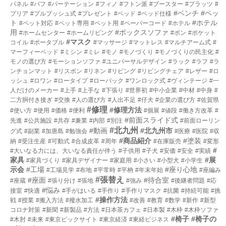
パネル
#パフ
#パーテーション
#フィノ
#フトン派
#ブースター
#プラッツ
#
#ベンチ
#ペッ
プリア
#プルプッシュ式
#プレゼント
#ベッド
#ベッド仕様
ト
#ホテル
#ペット対応
#ペット専用
#ペット用
#ペーパーコード
#ホテル
用
#ボックスソファ
#ホームセンター
#ホームリビング
#ボン
#ポケット
#マスク
コイル
#ポータブル
#マッサージ
#マットレス
#マルチアーム式
#
マーフィーベッド
#ミシン
#ミレ
#モノ
#モノづくり
#モノづくりの民主化
#
モノの選び方
#モーションソファ
#ユニバーサルデザイン
#ラック
#ラフ
#ラ
ンチョンマット
#リスボン
#リネン
#リビング
#リビングチェア
#レザー
#ロ
ッシュ
#ロワン
#ロータイプ
#ローバック
#ワンロック式
#ヴィンテージ
#一
人だけのメーカー
#上手
#上手な
#下張り
#世界初
#中小企業
#中材
#中身
#
二方胴付き接ぎ
#交換
#人の選び方
#人出不足
#仔犬
#企業の選び方
#佐賀県
#修理
#修理方法
#使い方
#使用
#価格
#便利
#個展
#値段
#働き方改革
#
#前面スライド式
先進
#公共施設
#共存
#兼業
#内部
#別注
#前面ローリン
#北九州
#動画
#北九州市
グ式
#副業
#加唐島
#勉強会
#医療
#医院
#収
#商品紹介
#塗装
納
#受注生産
#可動式
#合成皮革
#周年
#在庫販売
#変形
#
#大いなる力には、大いなる責任が伴う
#子供用
#子犬
#安価
#安全
#実績
家具
#展
#家具づくり
#家具デザイナー
#家庭用
#小さい
#小型犬
#小学生
示会
#工場
#座り心地
#工場見学
#布地
#平常時
#平枘
#年末年始
#座編み
#張替え
#座面
#待合室
#座蔵
#張り分け
#張地
#強み
#後継者問題
#応
#悩み
接室
#快適
#手がはいる
#手作り
#手作りマスク
#抗菌
#持続可能
#挑
#操作方法
戦
#授業
#搬入方法
#撥水加工
#改善
#教育
#数学
#新作
#新型
コロナ対策
#新聞
#新製品
#方法
#日本茶カフェ
#日本製
#木枠
#木枠ソファ
#椅子
#椅子の
#木肘
#未来
#東京ビックサイト
#東京経済
#東経ビジネス