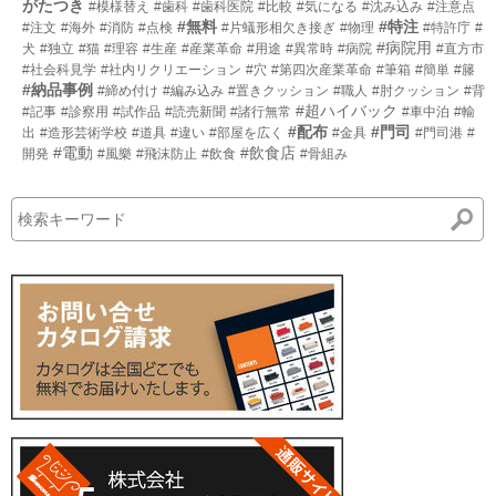
がたつき
#模様替え
#歯科
#歯科医院
#比較
#気になる
#沈み込み
#注意点
#無料
#特注
#注文
#海外
#消防
#点検
#片蟻形相欠き接ぎ
#物理
#特許庁
#
#病院用
犬
#独立
#猫
#理容
#生産
#産業革命
#用途
#異常時
#病院
#直方市
#社会科見学
#社内リクリエーション
#穴
#第四次産業革命
#筆箱
#簡単
#籐
#納品事例
#締め付け
#編み込み
#置きクッション
#職人
#肘クッション
#背
#超ハイバック
#記事
#診察用
#試作品
#読売新聞
#諸行無常
#車中泊
#輸
#配布
#門司
出
#造形芸術学校
#道具
#違い
#部屋を広く
#金具
#門司港
#
#電動
#飲食店
開発
#風樂
#飛沫防止
#飲食
#骨組み