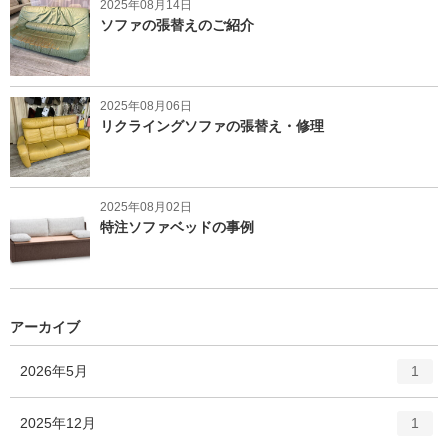
2025年08月14日
ソファの張替えのご紹介
2025年08月06日
リクライングソファの張替え・修理
2025年08月02日
特注ソファベッドの事例
アーカイブ
エ
件
2026年5月
1
ン
ト
エ
件
2025年12月
1
リ
ン