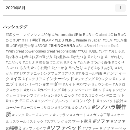
ー
ト
エ
件
2023年8月
数
1
リ
ン
ー
ト
数
リ
ハッシュタグ
ー
#Automatic
#3Dターニングマシン
#80年
#B to B
#B to C
#bed
#C to B
#C
数
#IoT
to C
#DIY
#IFFT
#LAMP
#LDB
#LINE
#made in Japan
#OEM
#OEM生
#SHINOHARA
産
#OEM販売企業
#SDGS
#Sls
#Smart furniture
#sofa
#With great power comes great responsibility
#YOU TUBE
#いす
#おしゃれ
#お休み
#お寺
#お店の選び方
#お盆休み
#がたつき
#ぐらつき
#こがねむし
#こだわり
#ことぶき整骨院
#こども
#ざくら
#たたみ
#つかう責任
#つくり
#へたり
方
#つくる方法
#つくる責任
#ひっかき
#ほぞ
#もりあがり
#やり
#アンティー
かた
#アジアファニッシングフェア
#アリス
#アルコール消毒
ク
#イス
#インナーベッド
#
#インテリア
#ウェピング
#ウレタン
#エフ
エブリ
#オーダー
#カウチ
#オンリーワン
#カイト
#カウンター
#カタロ
グ
#カット
#カバン
#カバーリング
#キッチンペーパー
#キャド
#キャンピン
#ココット
グカー
#キャンプ
#クッション
#クリニック
#クロス
#コクーン
#コロネ
#コンパクト
#コロナ
#コンバーチブルベッド
#コンパクト設計
#
#シノハラ製作
#シノハラ
コージー
#コースター
#サロン
#サンプル
所
#シンク
#シーズ
#シーツ
#ジャラン
#スカート
#スガツネ工業
#スケー
#ソファ
#スマート家具
#ソファ
ル
#スツール
#スナック
#スプリング
#ソファベッド
の張替え
#ソファーベッ
#ソファタイプ
#ソファー