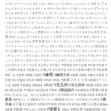
ト
#チェア
#ソファーベッド
#タッカー
#ダイニング
#ダイニングセット
#
チェスターフィールド
#ティカ
#テーブル
#テープ
#ディーキューブアートス
#デザイン
タジオ
#デザイナー
#トラック
#トランスフォーム
#トレーニン
#ナッツ
グ
#ドルチェビータ
#ドロー式
#ナンバーワン
#ハイダーベッド
#
パネル
#パフ
#パーテーション
#フィノ
#フトン派
#ブースター
#プラッツ
#
#ベンチ
#ペッ
プリア
#プルプッシュ式
#プレゼント
#ベッド
#ベッド仕様
ト
#ホテル
#ペット対応
#ペット専用
#ペット用
#ペーパーコード
#ホテル
用
#ボックスソファ
#ホームセンター
#ホームリビング
#ボン
#ポケット
#マスク
コイル
#ポータブル
#マッサージ
#マットレス
#マルチアーム式
#
マーフィーベッド
#ミシン
#ミレ
#モノ
#モノづくり
#モノづくりの民主化
#
モノの選び方
#モーションソファ
#ユニバーサルデザイン
#ラック
#ラフ
#ラ
ンチョンマット
#リスボン
#リネン
#リビング
#リビングチェア
#レザー
#ロ
ッシュ
#ロワン
#ロータイプ
#ローバック
#ワンロック式
#ヴィンテージ
#一
人だけのメーカー
#上手
#上手な
#下張り
#世界初
#中小企業
#中材
#中身
#
二方胴付き接ぎ
#交換
#人の選び方
#人出不足
#仔犬
#企業の選び方
#佐賀県
#修理
#修理方法
#使い方
#使用
#価格
#便利
#個展
#値段
#働き方改革
#
#前面スライド式
先進
#公共施設
#共存
#兼業
#内部
#別注
#前面ローリン
#北九州
#動画
#北九州市
グ式
#副業
#加唐島
#勉強会
#医療
#医院
#収
#商品紹介
#塗装
納
#受注生産
#可動式
#合成皮革
#周年
#在庫販売
#変形
#
#大いなる力には、大いなる責任が伴う
#子供用
#子犬
#安価
#安全
#実績
家具
#展
#家具づくり
#家具デザイナー
#家庭用
#小さい
#小型犬
#小学生
示会
#工場
#座り心地
#工場見学
#布地
#平常時
#平枘
#年末年始
#座編み
#張替え
#座面
#待合室
#座蔵
#張り分け
#張地
#強み
#後継者問題
#応