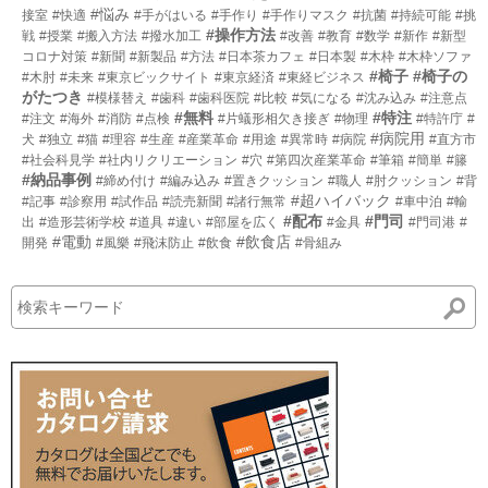
#悩み
接室
#快適
#手がはいる
#手作り
#手作りマスク
#抗菌
#持続可能
#挑
#操作方法
戦
#授業
#搬入方法
#撥水加工
#改善
#教育
#数学
#新作
#新型
コロナ対策
#新聞
#新製品
#方法
#日本茶カフェ
#日本製
#木枠
#木枠ソファ
#椅子
#椅子の
#木肘
#未来
#東京ビックサイト
#東京経済
#東経ビジネス
がたつき
#模様替え
#歯科
#歯科医院
#比較
#気になる
#沈み込み
#注意点
#無料
#特注
#注文
#海外
#消防
#点検
#片蟻形相欠き接ぎ
#物理
#特許庁
#
#病院用
犬
#独立
#猫
#理容
#生産
#産業革命
#用途
#異常時
#病院
#直方市
#社会科見学
#社内リクリエーション
#穴
#第四次産業革命
#筆箱
#簡単
#籐
#納品事例
#締め付け
#編み込み
#置きクッション
#職人
#肘クッション
#背
#超ハイバック
#記事
#診察用
#試作品
#読売新聞
#諸行無常
#車中泊
#輸
#配布
#門司
出
#造形芸術学校
#道具
#違い
#部屋を広く
#金具
#門司港
#
#電動
#飲食店
開発
#風樂
#飛沫防止
#飲食
#骨組み