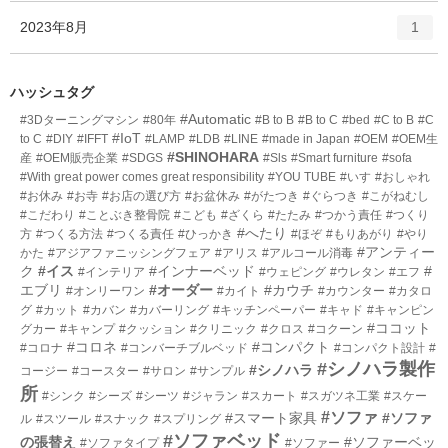
ー
ト
エ
件
2023年8月
数
1
リ
ン
ー
ト
数
リ
ハッシュタグ
ー
#Automatic
#3Dターニングマシン
#80年
#B to B
#B to C
#bed
#C to B
#C
数
#IoT
to C
#DIY
#IFFT
#LAMP
#LDB
#LINE
#made in Japan
#OEM
#OEM生
#SHINOHARA
産
#OEM販売企業
#SDGS
#Sls
#Smart furniture
#sofa
#With great power comes great responsibility
#YOU TUBE
#いす
#おしゃれ
#お休み
#お寺
#お店の選び方
#お盆休み
#がたつき
#ぐらつき
#こがねむし
#こだわり
#ことぶき整骨院
#こども
#ざくら
#たたみ
#つかう責任
#つくり
#へたり
方
#つくる方法
#つくる責任
#ひっかき
#ほぞ
#もりあがり
#やり
#アンティー
かた
#アジアファニッシングフェア
#アリス
#アルコール消毒
ク
#イス
#インナーベッド
#
#インテリア
#ウェピング
#ウレタン
#エフ
エブリ
#オーダー
#カウチ
#オンリーワン
#カイト
#カウンター
#カタロ
グ
#カット
#カバン
#カバーリング
#キッチンペーパー
#キャド
#キャンピン
#ココット
グカー
#キャンプ
#クッション
#クリニック
#クロス
#コクーン
#コロネ
#コンパクト
#コロナ
#コンバーチブルベッド
#コンパクト設計
#
#シノハラ製作
#シノハラ
コージー
#コースター
#サロン
#サンプル
所
#シンク
#シーズ
#シーツ
#ジャラン
#スカート
#スガツネ工業
#スケー
#ソファ
#スマート家具
#ソファ
ル
#スツール
#スナック
#スプリング
#ソファベッド
の張替え
#ソファーベッ
#ソファタイプ
#ソファー