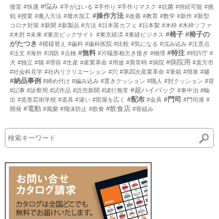
#悩み
接室
#快適
#手がはいる
#手作り
#手作りマスク
#抗菌
#持続可能
#挑
#操作方法
戦
#授業
#搬入方法
#撥水加工
#改善
#教育
#数学
#新作
#新型
コロナ対策
#新聞
#新製品
#方法
#日本茶カフェ
#日本製
#木枠
#木枠ソファ
#椅子
#椅子の
#木肘
#未来
#東京ビックサイト
#東京経済
#東経ビジネス
がたつき
#模様替え
#歯科
#歯科医院
#比較
#気になる
#沈み込み
#注意点
#無料
#特注
#注文
#海外
#消防
#点検
#片蟻形相欠き接ぎ
#物理
#特許庁
#
#病院用
犬
#独立
#猫
#理容
#生産
#産業革命
#用途
#異常時
#病院
#直方市
#社会科見学
#社内リクリエーション
#穴
#第四次産業革命
#筆箱
#簡単
#籐
#納品事例
#締め付け
#編み込み
#置きクッション
#職人
#肘クッション
#背
#超ハイバック
#記事
#診察用
#試作品
#読売新聞
#諸行無常
#車中泊
#輸
#配布
#門司
出
#造形芸術学校
#道具
#違い
#部屋を広く
#金具
#門司港
#
#電動
#飲食店
開発
#風樂
#飛沫防止
#飲食
#骨組み