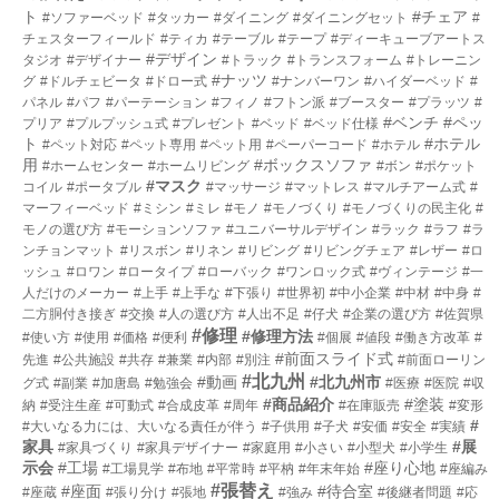
ト
#チェア
#ソファーベッド
#タッカー
#ダイニング
#ダイニングセット
#
チェスターフィールド
#ティカ
#テーブル
#テープ
#ディーキューブアートス
#デザイン
タジオ
#デザイナー
#トラック
#トランスフォーム
#トレーニン
#ナッツ
グ
#ドルチェビータ
#ドロー式
#ナンバーワン
#ハイダーベッド
#
パネル
#パフ
#パーテーション
#フィノ
#フトン派
#ブースター
#プラッツ
#
#ベンチ
#ペッ
プリア
#プルプッシュ式
#プレゼント
#ベッド
#ベッド仕様
ト
#ホテル
#ペット対応
#ペット専用
#ペット用
#ペーパーコード
#ホテル
用
#ボックスソファ
#ホームセンター
#ホームリビング
#ボン
#ポケット
#マスク
コイル
#ポータブル
#マッサージ
#マットレス
#マルチアーム式
#
マーフィーベッド
#ミシン
#ミレ
#モノ
#モノづくり
#モノづくりの民主化
#
モノの選び方
#モーションソファ
#ユニバーサルデザイン
#ラック
#ラフ
#ラ
ンチョンマット
#リスボン
#リネン
#リビング
#リビングチェア
#レザー
#ロ
ッシュ
#ロワン
#ロータイプ
#ローバック
#ワンロック式
#ヴィンテージ
#一
人だけのメーカー
#上手
#上手な
#下張り
#世界初
#中小企業
#中材
#中身
#
二方胴付き接ぎ
#交換
#人の選び方
#人出不足
#仔犬
#企業の選び方
#佐賀県
#修理
#修理方法
#使い方
#使用
#価格
#便利
#個展
#値段
#働き方改革
#
#前面スライド式
先進
#公共施設
#共存
#兼業
#内部
#別注
#前面ローリン
#北九州
#動画
#北九州市
グ式
#副業
#加唐島
#勉強会
#医療
#医院
#収
#商品紹介
#塗装
納
#受注生産
#可動式
#合成皮革
#周年
#在庫販売
#変形
#
#大いなる力には、大いなる責任が伴う
#子供用
#子犬
#安価
#安全
#実績
家具
#展
#家具づくり
#家具デザイナー
#家庭用
#小さい
#小型犬
#小学生
示会
#工場
#座り心地
#工場見学
#布地
#平常時
#平枘
#年末年始
#座編み
#張替え
#座面
#待合室
#座蔵
#張り分け
#張地
#強み
#後継者問題
#応