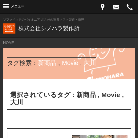
メニュー
ソファベッドのパイオニア 北九州の家具ソファ製造・修理
株式会社シノハラ製作所
HOME
タグ検索：
新商品
,
Movie
,
大川
選択されているタグ :
新商品
,
Movie
,
大川