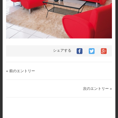
シェアする
Facebook
Twitter
Goog
で
で
シ
シ
シ
ェ
ェ
ェ
ア
ア
ア
す
« 前のエントリー
す
す
る
る
る
次のエントリー »