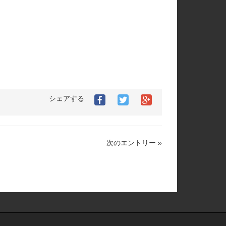
シェアする
Facebook
Twitter
Google+で
で
で
シ
シ
シ
ェ
ェ
ェ
ア
ア
ア
す
次のエントリー »
す
す
る
る
る