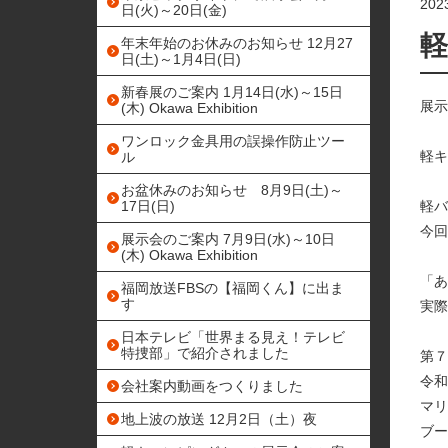
20
日(火)～20日(金)
軽
年末年始のお休みのお知らせ 12月27
日(土)～1月4日(日)
新春展のご案内 1月14日(水)～15日
展示
(木) Okawa Exhibition
ワンロック金具用の誤操作防止ツー
軽キ
ル
お盆休みのお知らせ 8月9日(土)～
17日(日)
軽バ
今回
展示会のご案内 7月9日(水)～10日
(木) Okawa Exhibition
「あ
福岡放送FBSの【福岡くん】に出ま
す
実際
日本テレビ「世界まる見え！テレビ
特捜部」で紹介されました
第７
令和
会社案内動画をつくりました
マリ
地上波の放送 12月2日（土）夜
ブー