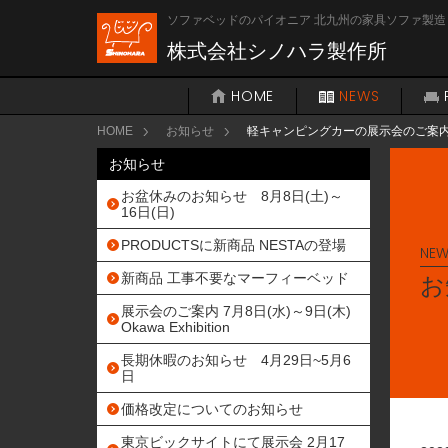
ソファベッドのパイオニア 北九州の家具ソファ製造
株式会社シノハラ製作所
HOME
NEWS
HOME
お知らせ
軽キャンピングカーの展示会のご案内 1
お知らせ
お盆休みのお知らせ 8月8日(土)～
16日(日)
PRODUCTSに新商品 NESTAの登場
NEW
新商品 工事不要なマーフィーベッド
お
展示会のご案内 7月8日(水)～9日(木)
Okawa Exhibition
長期休暇のお知らせ 4月29日~5月6
日
価格改定についてのお知らせ
東京ビックサイトにて展示会 2月17