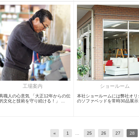
工場案内
ショールーム
具職人の心意気 「大正12年からの伝
本社ショールームには弊社オリ
的文化と技術を守り続ける！」 ...
のソファベッドを常時30品展示し
«
1
…
25
26
27
28