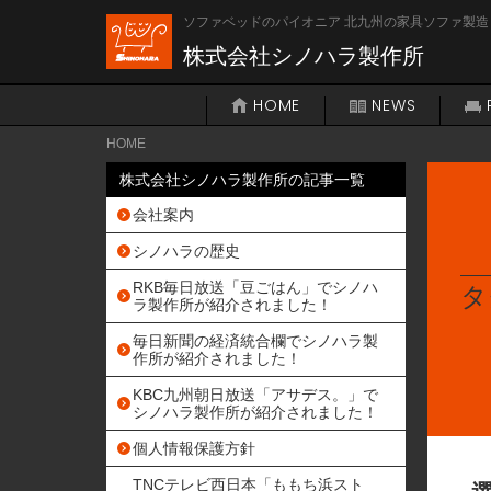
ソファベッドのパイオニア 北九州の家具ソファ製造
株式会社シノハラ製作所
HOME
NEWS
HOME
株式会社シノハラ製作所の記事一覧
会社案内
シノハラの歴史
RKB毎日放送「豆ごはん」でシノハ
タ
ラ製作所が紹介されました！
毎日新聞の経済統合欄でシノハラ製
作所が紹介されました！
KBC九州朝日放送「アサデス。」で
シノハラ製作所が紹介されました！
個人情報保護方針
TNCテレビ西日本「ももち浜スト