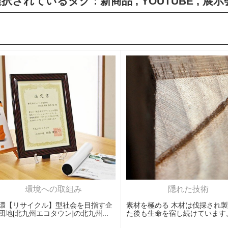
選択されているタグ :
新商品
,
YOUTUBE
,
展示
環境への取組み
隠れた技術
環【リサイクル】型社会を目指す企
素材を極める 木材は伐採され
団地[北九州エコタウン]の北九州...
た後も生命を宿し続けています。木