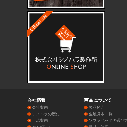
会社情報
商品について
会社案内
製品紹介
シノハラの歴史
生地見本一覧
工場案内
ソファベッドの選び
3つの強み
張替・修理