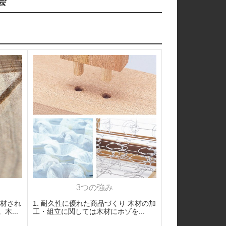
会
3つの強み
製材され
1. 耐久性に優れた商品づくり 木材の加
...
工・組立に関しては木材にホゾを...