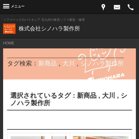
メニュー
ソファベッドのパイオニア 北九州の家具ソファ製造・修理
株式会社シノハラ製作所
HOME
タグ検索：
新商品
,
大川
,
シノハラ製作所
選択されているタグ :
新商品
,
大川
,
シ
ノハラ製作所