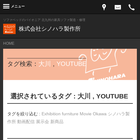
メニュー
ソファベッドのパイオニア 北九州の家具ソファ製造・修理
株式会社シノハラ製作所
HOME
タグ検索：
大川
,
YOUTUBE
選択されているタグ :
大川
,
YOUTUBE
タグを絞り込む :
Exhibition
furniture
Movie
Okawa
シノハラ製
作所
動画配信
展示会
新商品