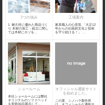
3つの強み
工場案内
1. 耐久性に優れた商品づく
家具職人の心意気 「大正12
り 木材の加工・組立に関し
年からの伝統的文化と技術
ては木材にホゾを...
を守り続ける！」 ...
ショールーム
オフィシャル通販サイト
を始めました。
本社ショールームには弊社
オリジナルのソファベッド
この度、シノハラ製作所
を常時30品展示して...
は、オフィシャルな通販サ