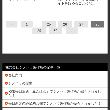
イトを始めることにな...
«
1
…
25
26
27
28
29
30
»
株式会社シノハラ製作所の記事一覧
会社案内
シノハラの歴史
RKB毎日放送「豆ごはん」でシノハラ製作所が紹介されまし
た！
毎日新聞の経済統合欄でシノハラ製作所が紹介されました！