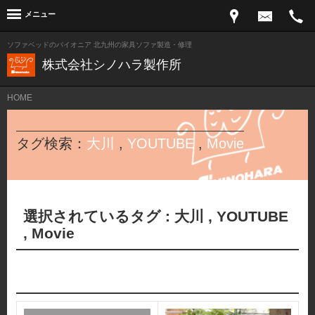
メニュー
ソファベッドのパイオニア 北九州の家具ソファ製造・修理
株式会社シノハラ製作所
HOME
タグ検索：
大川
,
YOUTUBE
,
Movie
選択されているタグ :
大川
,
YOUTUBE
,
Movie