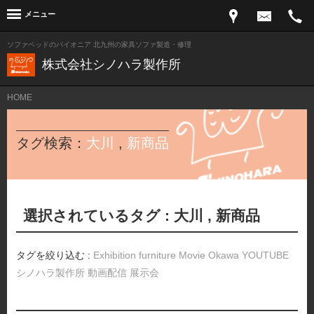
メニュー
ソファベッドのパイオニア 北九州の家具ソファ製造・修理
株式会社シノハラ製作所
HOME
タグ検索：
大川
,
新商品
選択されているタグ :
大川
,
新商品
タグを絞り込む :
Exhibition
furniture
Movie
Okawa
YOUTUBE
シノハラ製作所
動画配信
展示会