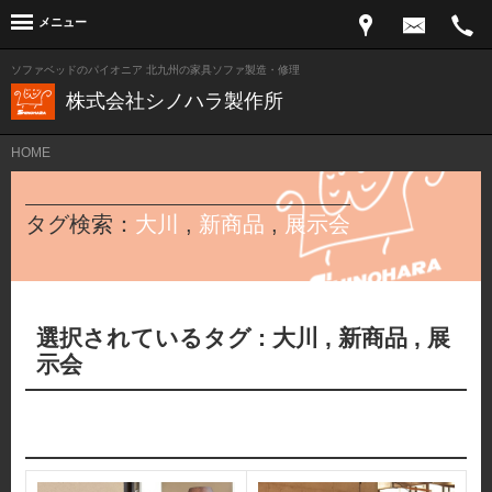
メニュー
ソファベッドのパイオニア 北九州の家具ソファ製造・修理
株式会社シノハラ製作所
HOME
タグ検索：
大川
,
新商品
,
展示会
選択されているタグ :
大川
,
新商品
,
展
示会