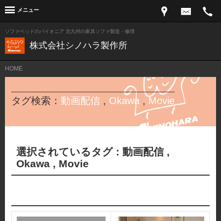
メニュー
ソファベッドのパイオニア 北九州の家具ソファ製造・修理
株式会社シノハラ製作所
HOME
タグ検索：
動画配信
,
Okawa
,
Movie
選択されているタグ :
動画配信
,
Okawa
,
Movie